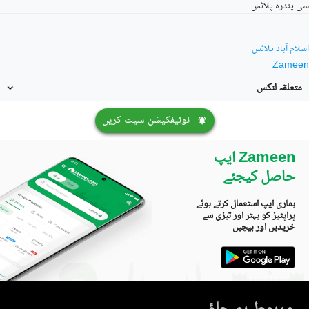
سی پندرہ پلاٹس
اسلام آباد پلاٹس
Zameen
متعلقہ لنکس
نوٹیفکیشن سیٹ کریں
Zameen ایپ
حاصل کیجئے
ہماری ایپ استعمال کرتے ہوئے
پراپٹیز کو بہتر اور تیزی سے
خریدیں اور بیچیں