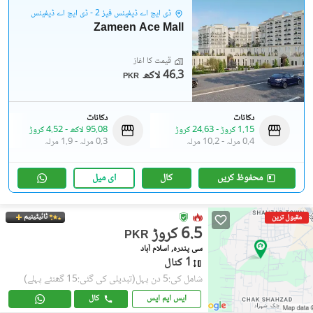
ڈی ایچ اے ڈیفینس فیز 2 - ڈی ایچ اے ڈیفینس
Zameen Ace Mall
قیمت کا آغاز
46.3 لاکھ
PKR
دکانات
دکانات
1.15 کروڑ
-
24.63 کروڑ
95.08 لاکھ
-
4.52 کروڑ
0.4 مرلہ
-
10.2 مرلہ
0.3 مرلہ
-
1.9 مرلہ
محفوظ کریں
کال
ای میل
ٹائیٹینیم
مقبول ترین
6.5 کروڑ
PKR
سی پندرہ, اسلام آباد
1 کنال
شامل کی:5 دن پہل
(تبدیلی کی گئی:15 گھنٹے پہلے)
ایس ایم ایس
کال