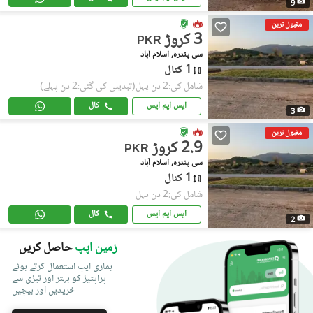
9
مقبول ترین
3 کروڑ
PKR
سی پندرہ, اسلام آباد
1 کنال
شامل کی:2 دن پہل
(تبدیلی کی گئی:2 دن پہلے)
ایس ایم ایس
کال
3
مقبول ترین
2.9 کروڑ
PKR
سی پندرہ, اسلام آباد
1 کنال
شامل کی:2 دن پہل
ایس ایم ایس
کال
2
زمین اپپ
حاصل کریں
ہماری ایپ استعمال کرتے ہوئے
پراپٹیز کو بہتر اور تیزی سے
خریدیں اور بیچیں