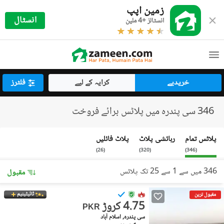
زمین اپپ
انسٹال
انسٹالز +4 ملین
خریدیے
کرایہ کے لیے
فلٹرز
346 سی پندرہ میں پلاٹس برائے فروخت
پلاٹس تمام
رہائشی پلاٹ
پلاٹ فائلیں
)
26
(
)
320
(
)
346
(
346 میں سے 1 سے 25 تک پلاٹس
مقبول
ٹائیٹینیم
مقبول ترین
4.75 کروڑ
PKR
سی پندرہ, اسلام آباد