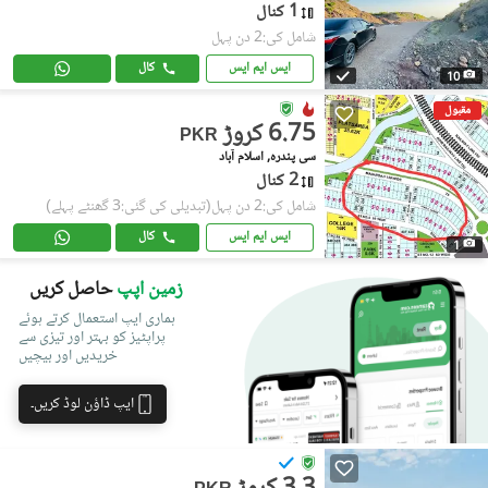
1 کنال
شامل کی:2 دن پہل
ایس ایم ایس
کال
10
مقبول
6.75 کروڑ
PKR
سی پندرہ, اسلام آباد
2 کنال
شامل کی:2 دن پہل
(تبدیلی کی گئی:3 گھنٹے پہلے)
ایس ایم ایس
کال
1
زمین اپپ
حاصل کریں
ہماری ایپ استعمال کرتے ہوئے
پراپٹیز کو بہتر اور تیزی سے
خریدیں اور بیچیں
ایپ ڈاؤن لوڈ کریں۔