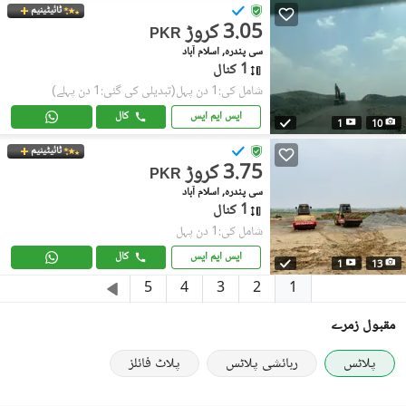
ٹائیٹینیم
3.05 کروڑ
PKR
سی پندرہ, اسلام آباد
1 کنال
شامل کی:1 دن پہل
(تبدیلی کی گئی:1 دن پہلے)
ایس ایم ایس
کال
1
10
ٹائیٹینیم
3.75 کروڑ
PKR
سی پندرہ, اسلام آباد
1 کنال
شامل کی:1 دن پہل
ایس ایم ایس
کال
1
13
1
5
4
3
2
مقبول زمرے
پلاٹس
رہائشی پلاٹس
پلاٹ فائلز