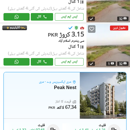
1 کنال
شامل کی:4 گھنٹے پہل
(تبدیلی کی گئی:4 گھنٹے پہلے)
ایس ایم ایس
کال
32
ٹائیٹینیم
مقبول ترین
3.15 کروڑ
PKR
سی پندرہ, اسلام آباد
1 کنال
شامل کی:4 گھنٹے پہل
(تبدیلی کی گئی:4 گھنٹے پہلے)
ایس ایم ایس
کال
1
32
مری ایکسپریس وے - مری
Peak Nest
قیمت کا آغاز
67.34 لاکھ
PKR
فلیٹ
فلیٹ