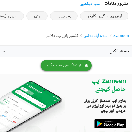
مشہور مقامات
سب دیکھیے
ایئرپورٹ گرین گارڈن
زمر ویلی
ایٹین
امین ہاؤسنگ
Zameen
اسلام آباد پلاٹس
کشمیر ہائی وے پلاٹس
متعلقہ لنکس
نوٹیفکیشن سیٹ کریں
Zameen ایپ
حاصل کیجئے
ہماری ایپ استعمال کرتے ہوئے
پراپٹیز کو بہتر اور تیزی سے
خریدیں اور بیچیں