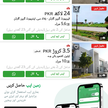
2
مقبول ترین
24 لاکھ
PKR
ائیرپورٹ گرین گارڈن - بلاک سی, ایئرپورٹ گرین گارڈن
5.6 مرلہ
شامل کی:2 ہفتے پہل
(تبدیلی کی گئی:23 گھنٹے پہلے)
ایس ایم ایس
کال
2
مقبول ترین
3.5 کروڑ
PKR
قسطیں
ایٹین, کشمیر ہائی وے
10 مرلہ
شامل کی:2 ہفتے پہل
(تبدیلی کی گئی:23 گھنٹے پہلے)
ایس ایم ایس
کال
30
زمین اپپ
حاصل کریں
ہماری ایپ استعمال کرتے ہوئے
پراپٹیز کو بہتر اور تیزی سے
خریدیں اور بیچیں