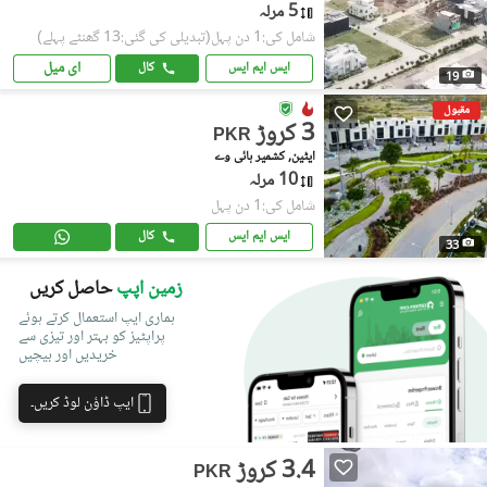
5 مرلہ
شامل کی:1 دن پہل
(تبدیلی کی گئی:13 گھنٹے پہلے)
ای میل
ایس ایم ایس
کال
19
مقبول
3 کروڑ
PKR
ایٹین, کشمیر ہائی وے
10 مرلہ
شامل کی:1 دن پہل
ایس ایم ایس
کال
33
زمین اپپ
حاصل کریں
ہماری ایپ استعمال کرتے ہوئے
پراپٹیز کو بہتر اور تیزی سے
خریدیں اور بیچیں
ایپ ڈاؤن لوڈ کریں۔
3.4 کروڑ
PKR