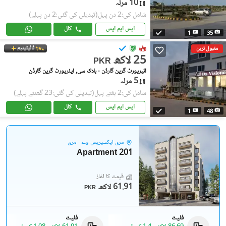
10 مرلہ
شامل کی:2 دن پہل
(تبدیلی کی گئی:2 دن پہلے)
ایس ایم ایس
کال
1
35
ٹائیٹینیم
مقبول ترین
25 لاکھ
PKR
ائیرپورٹ گرین گارڈن - بلاک سی, ایئرپورٹ گرین گارڈن
5 مرلہ
شامل کی:2 ہفتے پہل
(تبدیلی کی گئی:23 گھنٹے پہلے)
ایس ایم ایس
کال
1
48
مری ایکسپریس وے - مری
201 Apartment
قیمت کا آغاز
61.91 لاکھ
PKR
فلیٹ
فلیٹ