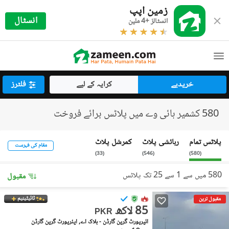
زمین اپپ
انسٹال
انسٹالز +4 ملین
خریدیے
کرایہ کے لیے
فلٹرز
580 کشمیر ہائی وے میں پلاٹس برائے فروخت
پلاٹس تمام
رہائشی پلاٹ
کمرشل پلاٹ
مقام کی فہرست
)
33
(
)
546
(
)
580
(
580 میں سے 1 سے 25 تک پلاٹس
مقبول
ٹائیٹینیم
مقبول ترین
85 لاکھ
PKR
ائیرپورٹ گرین گارڈن - بلاک اے, ایئرپورٹ گرین گارڈن