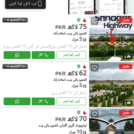
ایپ ڈاؤن لوڈ کریں۔
ٹائیٹینیم
مقبول
75 لاکھ
PKR
کشمیر ہائی وے, اسلام آباد
5 مرلہ
شامل کی:11 گھنٹے پہل
(تبدیلی کی گئی:11 گھنٹے پہلے)
ایس ایم ایس
کال
5
ٹائیٹینیم
مقبول
62 لاکھ
PKR
کشمیر ہائی وے, اسلام آباد
5 مرلہ
شامل کی:11 گھنٹے پہل
ایس ایم ایس
کال
5
مقبول
70 لاکھ
PKR
ایئرپورٹ گرین گارڈن, کشمیر ہائی وے
10 مرلہ