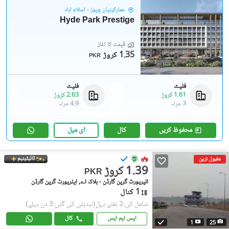
عمارکینیان ویوز - اسلام آباد
Hyde Park Prestige
قیمت کا آغاز
1.35 کروڑ
PKR
فلیٹ
فلیٹ
1.61 کروڑ
2.63 کروڑ
3 مرلہ
4.9 مرلہ
محفوظ کریں
کال
ای میل
ٹائیٹینیم
مقبول ترین
1.39 کروڑ
PKR
ائیرپورٹ گرین گارڈن - بلاک اے, ایئرپورٹ گرین گارڈن
1 کنال
شامل کی:2 ہفتے پہل
(تبدیلی کی گئی:3 دن پہلے)
ایس ایم ایس
کال
1
25