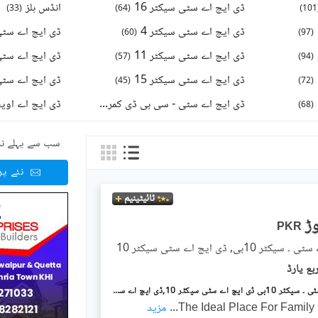
ڈی ایچ اے سٹی سیکٹر 16
انڈس ہلز
)
33
(
)
64
(
)
101
ڈی ایچ اے سٹی سیکٹر 4
ڈی ایچ اے سٹی 
)
60
(
)
97
(
ڈی ایچ اے سٹی سیکٹر 11
ڈی ایچ اے سٹی 
)
57
(
)
94
(
ڈی ایچ اے سٹی سیکٹر 15
)
45
(
)
72
(
ڈی ایچ اے سٹی - سی بی ڈی کمرشل
ڈی ایچ اے اوی
)
37
(
)
68
(
سب سے پہلے نئ
نئے پ
ٹائیٹینیم
PKR
 10بی, ڈی ایچ اے سٹی سیکٹر 10
ڈی ایچ اے سٹی ۔ سیکٹر 10بی ڈی ایچ اے سٹی سیکٹر 10,ڈی ایچ اے سٹی کراچی,کراچی میں 1 کنال رہائشی پلاٹ 1.4 کروڑ میں برائے فروخت۔
The Ideal Place For Family
...
مزید