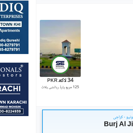
34 لاکھ
PKR
125 مربع یارڈ
رہائشی پلاٹ
ونیو - کراچی
Burj Al 