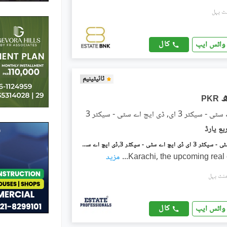
کال
واٹس ایپ
ٹائیٹینیم
PKR
 3 ای, ڈی ایچ اے سٹی - سیکٹر 3
ڈی ایچ اے سٹی - سیکٹر 3 ای ڈی ایچ اے سٹی - سیکٹر 3,ڈی ایچ اے سٹی کراچی,کراچی میں 5 مرلہ رہائشی پلاٹ 45.0 لاکھ میں برائے فروخت۔
Karachi, the upcoming real
...
مزید
کال
واٹس ایپ