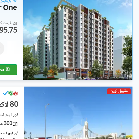
پریمیئر 
r One
قیمت کا 
95.75 لاکھ
فلیٹ
95.75 لاکھ
92 مربع یارڈ
مح
مقبول ترین
80 لاکھ
ڈی ایچ اے سٹی ۔ سیکٹ
300 مربع یارڈ