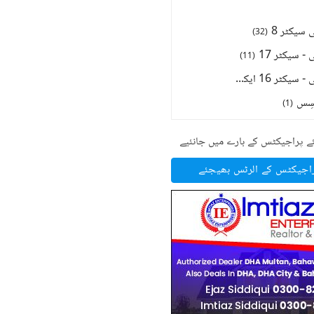
سیکٹر 8
)
32
(
- سیکٹر 17
)
11
(
ڈی ایچ اے سٹی - سیکٹر 16 ایکسٹینشن
)
3
(
سِس
)
1
(
ے پراجیکٹس کے بارے میں جانئیے
راجیکٹس کے الرٹس بھیجئے