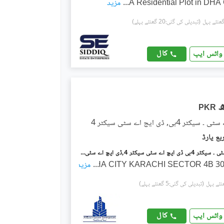
A Residential Plot in DHA 
...
مزید
(تبدیلی کی گئی:20 گھنٹے پہلے)
کال
واٹس ایپ
PKR
ر 4بی, ڈی ایچ اے سٹی سیکٹر 4
ڈی ایچ اے سٹی ۔ سیکٹر 4بی ڈی ایچ اے سٹی سیکٹر 4,ڈی ایچ اے سٹی کراچی,کراچی میں 12 مرلہ رہائشی پلاٹ 88.0 لاکھ میں برائے فروخت۔
...
DHA CITY KARACHI SECTOR 4B 3
مزید
(تبدیلی کی گئی:5 گھنٹے پہلے)
کال
واٹس ایپ