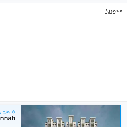
سٹوریز
جناح ای
Jinnah