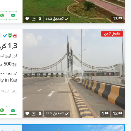
تصدیق شدہ
13
مقبول ترین
1.3 کروڑ
ڈی ایچ اے سٹی - سی
500 مربع یارڈ
y in Kar
شامل کی:16 گھنٹے پہل
تصدیق شدہ
1
12