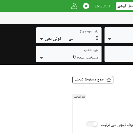
امل کیجئے
رقبہ (مربع یارڈ)
0
کوئی بھی
سے
مزید انتخاب
منتخب شدہ 0
سرچ محفوظ کیجئے
بند کیجئے
ف تہجی سے ترتیب