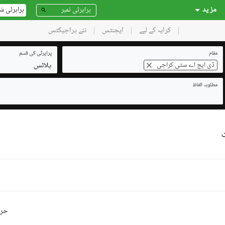
مز ید
پراپرٹی ش
کرایہ کے لیے
ایجنٹس
نئے پراجیکٹس
مقام
پراپرٹی کی قسم
پلاٹس
ڈی ایچ اے سٹی کراچی
مطلوبہ الفاظ
حرو