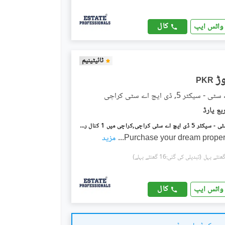
کال
واٹس ایپ
ٹائیٹینیم
PKR
کٹر 5, ڈی ایچ اے سٹی کراچی
ڈی ایچ اے سٹی - سیکٹر 5 ڈی ایچ اے سٹی کراچی,کراچی میں 1 کنال رہائشی پلاٹ 1.3 کروڑ میں برائے فروخت۔
Purchase your dream propert
...
مزید
(تبدیلی کی گئی:16 گھنٹے پہلے)
کال
واٹس ایپ