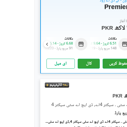
ون - کے ڈی اے روڈ
Premie
آغاز
PKR
دکانات
دکانات
فلیٹ
6.51 کروڑ
-
9.64 کروڑ
6.68 کروڑ
-
16.14 کروڑ
95.75 لاکھ
148 مربع یارڈ
-
219 مربع یارڈ
91 مربع یارڈ
-
220 مربع یارڈ
92 مربع یارڈ
فوظ کریں
کال
ای میل
ٹائیٹینیم
PKR
ر 4اے, ڈی ایچ اے سٹی سیکٹر 4
ڈی ایچ اے سٹی ۔ سیکٹر 4اے ڈی ایچ اے سٹی سیکٹر 4,ڈی ایچ اے سٹی کراچی,کراچی میں 12 مرلہ رہائشی پلاٹ 80.0 لاکھ میں برائے فروخت۔