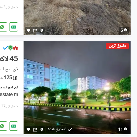
شامل کی:3 منٹ پہل
5
مقبول ترین
45 لاکھ
ڈی ایچ اے سٹی - سیکٹر
125 مربع یارڈ
 estate m
شامل کی:27 منٹ پہل
تصدیق شدہ
11