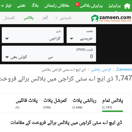
نیا
پراپرٹیز
پراپرٹی بلاکس
علاقائی راہنمائی
بلاگ
نقشے
ٹولز
خریدیے
گھر
پلاٹس
کمرشل
مقصد
شہر
خریدیے
کراچی
قیمت (PKR)
0
کوئی بھی
سے
Zameen
کراچی پلاٹس
ڈی ایچ اے سٹی کراچی پلاٹس
1,747 ڈی ایچ اے سٹی کراچی میں پلاٹس برائے فروخت
پلاٹس تمام
رہائشی پلاٹ
کمرشل پلاٹ
پلاٹ فائلیں
)
1
(
)
100
(
)
1,646
(
)
1,747
(
ڈی ایچ اے سٹی کراچی میں پلاٹس برائے فروخت کے مقامات