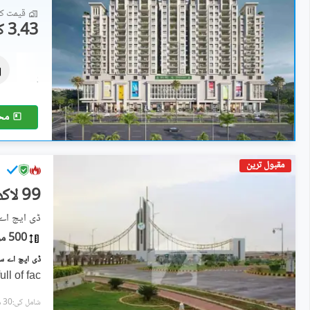
قیمت کا 
3.43 کروڑ
فلیٹ
5.38 کروڑ
299 مربع یارڈ
مح
مقبول ترین
99 لاکھ
ڈی ایچ اے سٹی سیکٹر
500 مربع یارڈ
ll of fac
شامل کی:30 منٹ پہل