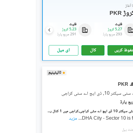
آغاز
PKR
فلیٹ
فلیٹ
فلیٹ
5.27 کروڑ
5.23 کروڑ
5.38 کروڑ
293 مربع یارڈ
291 مربع یارڈ
299 مربع یارڈ
فوظ کریں
کال
ای میل
ٹائیٹینیم
PKR
 10, ڈی ایچ اے سٹی کراچی
ڈی ایچ اے سٹی سیکٹر 10 ڈی ایچ اے سٹی کراچی,کراچی میں 1 کنال رہائشی پلاٹ 99.0 لاکھ میں برائے فروخت۔
DHA City - Sector 10 is fu
...
مزید