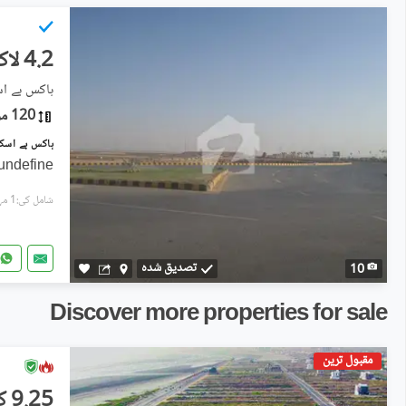
4.2 لاکھ
ہاکس بے اسکیم 2
120 مربع یارڈ
undefine
شامل کی:1 مہینہ پہل
تصدیق شدہ
10
Discover more properties for sale
مقبول ترین
9.25 کروڑ