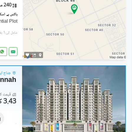
240 مربع یارڈ
ial Plot
شامل کی:1 ہفتہ پہل
جناح ای
Jinnah
قیمت کا 
3.43 کروڑ
فلیٹ
5.23 کروڑ
291 مربع یارڈ