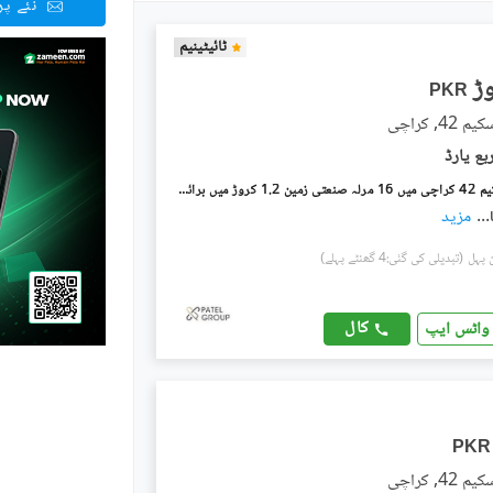
نئے پ
ٹائیٹینیم
PKR
4, کراچی
ہاکس بے اسکیم 42 کراچی میں 16 مرلہ صنعتی زمین 1.2 کروڑ میں برائے فروخت۔
...
مزید
(تبدیلی کی گئی:4 گھنٹے پہلے)
کال
واٹس ایپ
PKR
4, کراچی