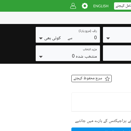
امل کیجئے
رقبہ (مربع یارڈ)
0
کوئی بھی
سے
مزید انتخاب
منتخب شدہ 0
سرچ محفوظ کیجئے
ے پراجیکٹس کے بارے میں جانئیے