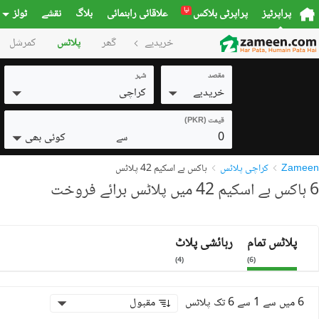
نیا
پراپرٹیز
پراپرٹی بلاکس
علاقائی راہنمائی
بلاگ
نقشے
ٹولز
خریدیے
گھر
پلاٹس
کمرشل
مقصد
شہر
خریدیے
کراچی
قیمت (PKR)
0
کوئی بھی
سے
Zameen
کراچی پلاٹس
ہاکس بے اسکیم 42 پلاٹس
6 ہاکس بے اسکیم 42 میں پلاٹس برائے فروخت
پلاٹس تمام
رہائشی پلاٹ
)
4
(
)
6
(
6 میں سے 1 سے 6 تک پلاٹس
مقبول