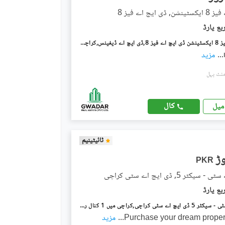
ی ایچ اے فیز 8
ڈی ایچ اے فیز 8 ایکسٹینشن ڈی ایچ اے فیز 8,ڈی ایچ اے ڈیفینس,کراچی میں 4 مرلہ کمرشل پلاٹ 9.25 کروڑ میں برائے فروخت۔
...
مزید
کال
میل
ٹائیٹینیم
PKR
کٹر 5, ڈی ایچ اے سٹی کراچی
ڈی ایچ اے سٹی - سیکٹر 5 ڈی ایچ اے سٹی کراچی,کراچی میں 1 کنال رہائشی پلاٹ 1.3 کروڑ میں برائے فروخت۔
Purchase your dream propert
...
مزید