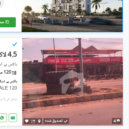
3.13 کروڑ
201 مربع یارڈ
مح
4.5 لاکھ
ہاکس بے اسکیم 2
120 مربع یارڈ
120 YARDS PLOT AVAILABLE FOR SALE
شامل کی:1 مہینہ پہل
تصدیق شدہ
4