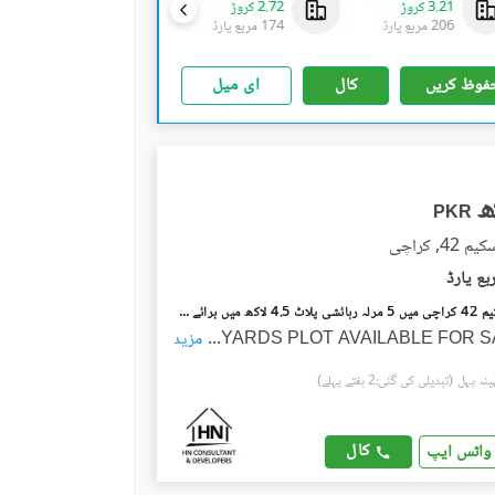
3.21 کروڑ
2.72 کروڑ
3.13 کروڑ
206 مربع یارڈ
174 مربع یارڈ
201 مربع یارڈ
فوظ کریں
کال
ای میل
PKR
4, کراچی
ہاکس بے اسکیم 42 کراچی میں 5 مرلہ رہائشی پلاٹ 4.5 لاکھ میں برائے فروخت۔
...
مزید
(تبدیلی کی گئی:2 ہفتے پہلے)
کال
واٹس ایپ