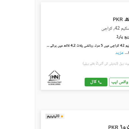
PKR
4, کراچی
ہاکس بے اسکیم 42 کراچی میں 5 مرلہ رہائشی پلاٹ 4.2 لاکھ میں برائے فروخت۔
...
مزید
(تبدیلی کی گئی:2 ہفتے پہلے)
کال
واٹس ایپ
ٹائیٹینیم
PKR