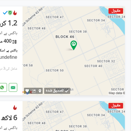
مقبول
1.2 کروڑ
ہاکس بے اسکیم 2
400 مربع یارڈ
undefine
شامل کی:3 دن پہل
تصدیق شدہ
مقبول
6 لاکھ
ہاکس بے اسکیم 2