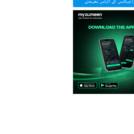
راجیکٹس کے الرٹس بھیجئے