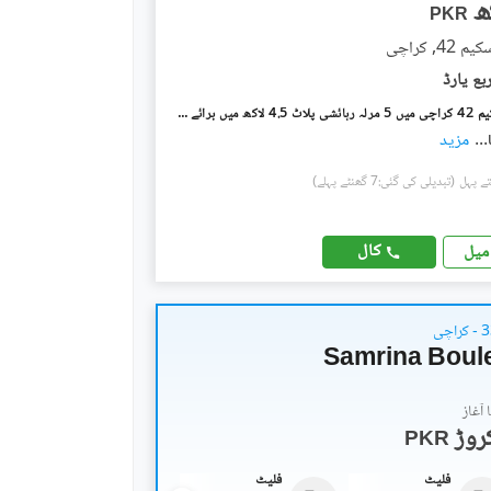
PKR
4, کراچی
ہاکس بے اسکیم 42 کراچی میں 5 مرلہ رہائشی پلاٹ 4.5 لاکھ میں برائے فروخت۔
...
مزید
(تبدیلی کی گئی:7 گھنٹے پہلے)
کال
میل
Samrina Boul
آغاز
PKR
فلیٹ
فلیٹ
فلیٹ