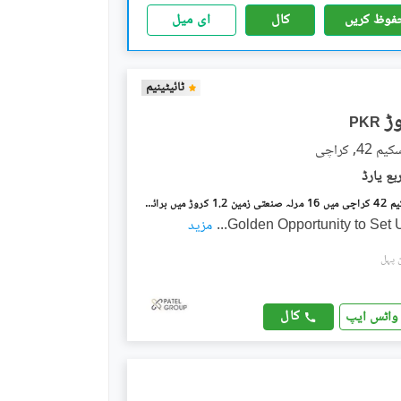
فوظ کریں
کال
ای میل
ٹائیٹینیم
PKR
4, کراچی
ہاکس بے اسکیم 42 کراچی میں 16 مرلہ صنعتی زمین 1.2 کروڑ میں برائے فروخت۔
Golden Opportunity to Set 
...
مزید
کال
واٹس ایپ