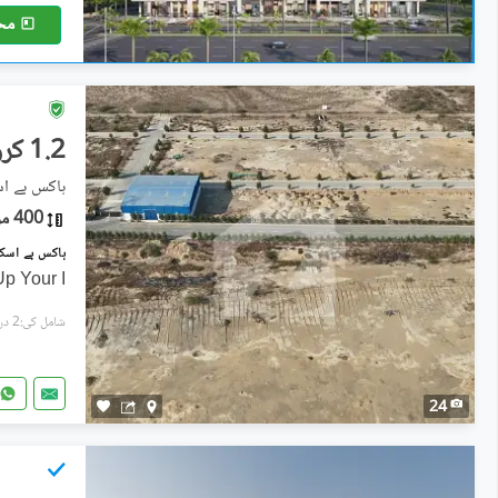
مح
1.2 کروڑ
ہاکس بے اسکیم 2
400 مربع یارڈ
Up Your I
شامل کی:2 دن پہل
24