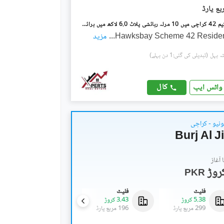
ہاکس بے اسکیم 42 کراچی میں 10 مرلہ رہائشی پلاٹ 6.0 لاکھ میں برائے فروخت۔
Hawksbay Scheme 42 Resident
...
مزید
(تبدیلی کی گئی:1 دن پہلے)
کال
واٹس ایپ
ونیو - کراچی
Burj Al 
آغاز
PKR
فلیٹ
فلیٹ
فلیٹ
5.38 کروڑ
3.43 کروڑ
5.23 کروڑ
299 مربع یارڈ
196 مربع یارڈ
291 مربع یارڈ