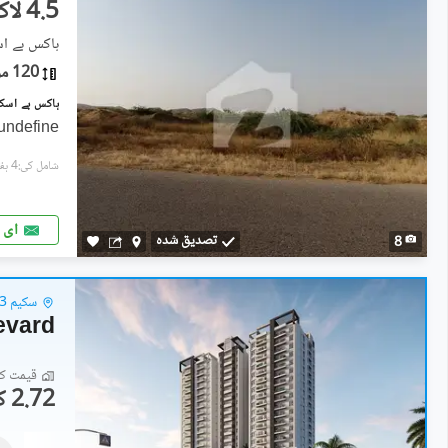
4.5 لاکھ
ہاکس بے اسکیم 2
120 مربع یارڈ
undefine
شامل کی:4 ہفتے پہل
ای 
تصدیق شدہ
8
سکیم 33 - کراچی
evard
قیمت کا 
2.72 کروڑ
فلیٹ