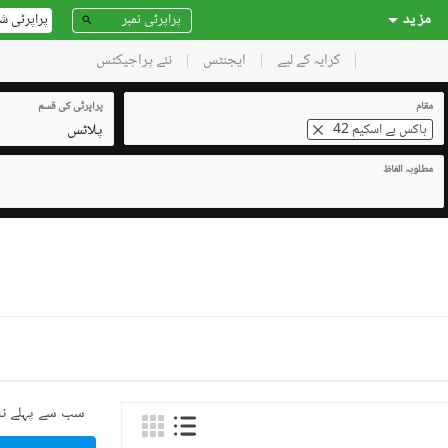
مز ید
پراپرٹی ش
کرایہ کے لیے
ایجنٹس
نئے پراجیکٹس
مقام
پراپرٹی کی قسم
پلاٹس
ہاکس بے اسکیم 42
مطلوبہ الفاظ
سب سے پہلے نئ