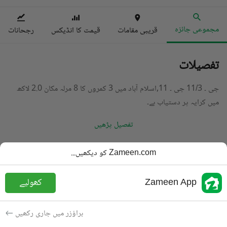
مجموعی جائزہ
قریبی مقامات
قیمت کا انڈیکس
رجحانات
تفصیلات
جی ۔ 11/3 جی ۔ 11,اسلام آباد میں 3 کمروں کا 8 مرلہ مکان 2.0 لاکھ
میں کرایہ پر دستیاب ہے۔
تفصیل پڑھیں
قسم
مکان
Zameen.com کو دیکھیں...
قیمت
2 لاکھ
PKR
Zameen App
کھولیے
باتھ
4 باتھ
رقبہ
7.5 مرلہ
براؤزر میں جاری رکھیں
مقصد
کرایہ پر دستیاب