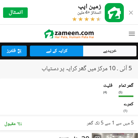
زمین اپپ
انسٹال
انسٹالز +4 ملین
خریدیے
کرایہ کے لیے
فلٹرز
5 آئی ۔ 10 مرکز میں گھر کرایہ پر دستیاب
گھر تمام
فلیٹ
)
4
(
)
5
(
کمرے
)
1
(
5 میں سے 1 سے 5 تک گھر
مقبول