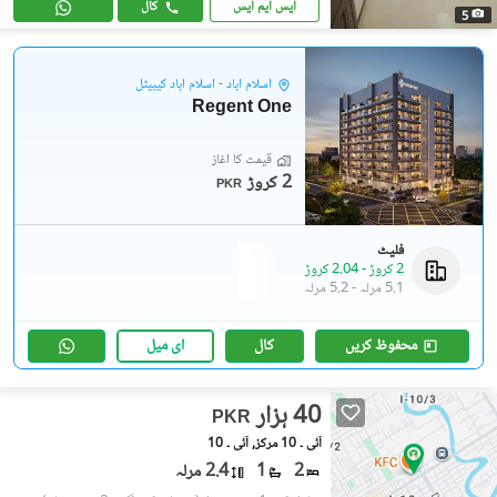
ایس ایم ایس
کال
5
اسلام آباد - اسلام آباد کیپیٹل
Regent One
قیمت کا آغاز
2 کروڑ
PKR
فلیٹ
2 کروڑ
-
2.04 کروڑ
5.1 مرلہ
-
5.2 مرلہ
محفوظ کریں
کال
ای میل
40 ہزار
PKR
آئی ۔ 10 مرکز, آئی ۔ 10
2
1
2.4 مرلہ