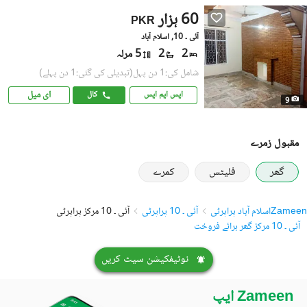
60 ہزار
PKR
آئی ۔ 10, اسلام آباد
2
2
5 مرلہ
شامل کی:1 دن پہل
(تبدیلی کی گئی:1 دن پہلے)
ای میل
ایس ایم ایس
کال
9
مقبول زمرے
گھر
فلیٹس
کمرے
Zameen
اسلام آباد پراپرٹی
آئی ۔ 10 پراپرٹی
آئی ۔ 10 مرکز پراپرٹی
آئی ۔ 10 مرکز گھر برائے فروخت
نوٹیفکیشن سیٹ کریں
Zameen ایپ