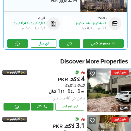
2.14 کروڑ
PKR
دکانات
فلیٹ
4.21 کروڑ
-
7.24 کروڑ
2.63 کروڑ
-
8.43 کروڑ
3.1 مرلہ
-
4.9 مرلہ
2.3 مرلہ
-
5.8 مرلہ
محفوظ کریں
کال
ای میل
Discover More Properties
ٹائیٹینیم
مقبول ترین
4 لاکھ
PKR
گلبرگ 3, گلبرگ
6
6
1 کنال
شامل کی:48 منٹ پہل
ایس ایم ایس
کال
50
ٹائیٹینیم
مقبول ترین
3.1 لاکھ
PKR