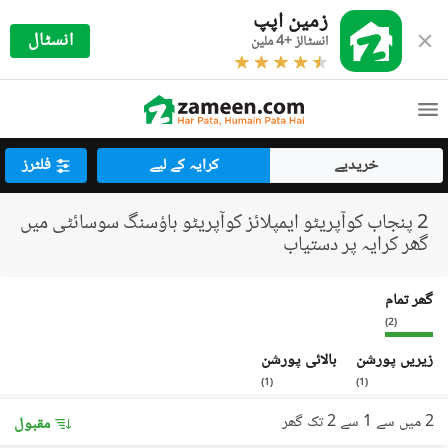
زمین اپپ
انسٹال
انسٹالز +4 ملین
خریدیے
کرایہ کے لیے
فلٹرز
2 پنجاب کوآپریٹو ایمپلائز کوآپریٹو ہاؤسنگ سوسائٹی میں
گھر کرایہ پر دستیاب
گھر تمام
)
2
(
زیریں پورشن
بالائی پورشن
)
1
(
)
1
(
2 میں سے 1 سے 2 تک گھر
مقبول