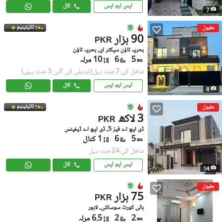
ایس ایم ایس
کال
7
ٹائیٹینیم
مقبول
90 ہزار
PKR
بحریہ ٹاؤن سیکٹر ای, بحریہ ٹاؤن
5
6
10 مرلہ
شامل کی:7 منٹ پہل
(تبدیلی کی گئی:3 منٹ پہلے)
ایس ایم ایس
کال
8
ٹائیٹینیم
مقبول
3 لاکھ
PKR
ڈی ایچ اے فیز 5, ڈی ایچ اے ڈیفینس
5
6
1 کنال
شامل کی:24 منٹ پہل
ایس ایم ایس
کال
14
مقبول
75 ہزار
PKR
ہائی کورٹ سوسائٹی, لاہور
2
2
6.5 مرلہ