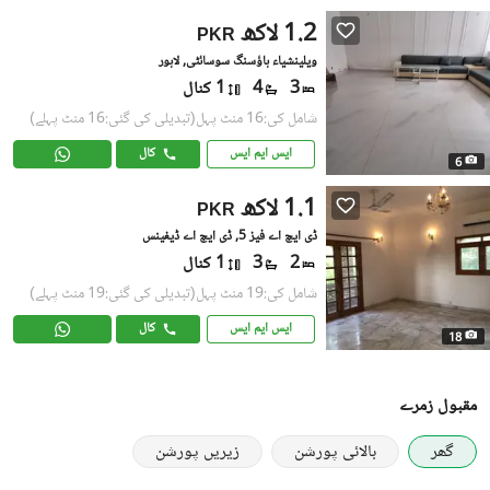
1.2 لاکھ
PKR
ویلینشیاء ہاؤسنگ سوسائٹی, لاہور
3
4
1 کنال
شامل کی:16 منٹ پہل
(تبدیلی کی گئی:16 منٹ پہلے)
ایس ایم ایس
کال
6
1.1 لاکھ
PKR
ڈی ایچ اے فیز 5, ڈی ایچ اے ڈیفینس
2
3
1 کنال
شامل کی:19 منٹ پہل
(تبدیلی کی گئی:19 منٹ پہلے)
ایس ایم ایس
کال
18
مقبول زمرے
گھر
بالائی پورشن
زیریں پورشن