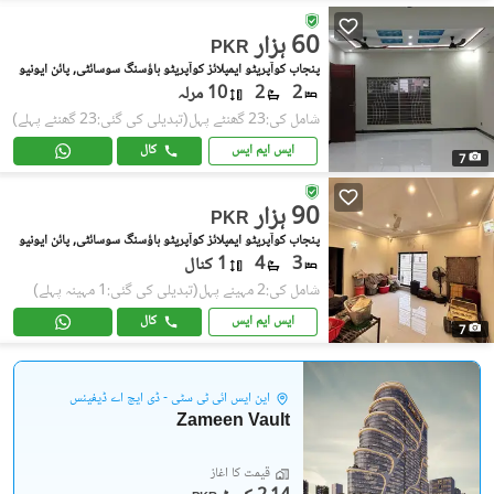
60 ہزار
PKR
پنجاب کوآپریٹو ایمپلائز کوآپریٹو ہاؤسنگ سوسائٹی, پائن ایونیو
2
2
10 مرلہ
شامل کی:23 گھنٹے پہل
(تبدیلی کی گئی:23 گھنٹے پہلے)
ایس ایم ایس
کال
7
90 ہزار
PKR
پنجاب کوآپریٹو ایمپلائز کوآپریٹو ہاؤسنگ سوسائٹی, پائن ایونیو
3
4
1 کنال
شامل کی:2 مہینے پہل
(تبدیلی کی گئی:1 مہینہ پہلے)
ایس ایم ایس
کال
7
این ایس آئی ٹی سٹی - ڈی ایچ اے ڈیفینس
Zameen Vault
قیمت کا آغاز