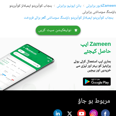
Zameen
لاہور پراپرٹی
پائن ایونیو پراپرٹی
پنجاب کوآپریٹو ایمپلائز کوآپریٹو
ہاؤسنگ سوسائٹی پراپرٹی
پنجاب کوآپریٹو ایمپلائز کوآپریٹو ہاؤسنگ سوسائٹی گھر برائے فروخت
نوٹیفکیشن سیٹ کریں
Zameen ایپ
حاصل کیجئے
ہماری ایپ استعمال کرتے ہوئے
پراپٹیز کو بہتر اور تیزی سے
خریدیں اور بیچیں
مربوط ہو جاؤ