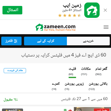
زمین اپپ
انسٹال
انسٹالز +4 ملین
خریدیے
کرایہ کے لیے
فلٹرز
60 ڈی ایچ اے فیز 4 میں فلیٹس کرایہ پر دستیاب
گھر تمام
مکانات
فلیٹ
مقام کی فہرست
)
60
(
)
151
(
)
362
(
بالائی پورشن
زیریں پورشن
کمرے
)
14
(
)
15
(
)
122
(
60 میں سے 1 سے 27 تک فلیٹس
مقبول
ٹائیٹینیم
مقبول ترین