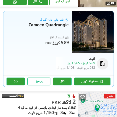
ایس ایم ایس
کال
22
ظفر علی روڈ - گلبرگ
Zameen Quadrangle
قیمت کا آغاز
5.89 کروڑ
PKR
فلیٹ
5.89 کروڑ
-
6.65 کروڑ
982 مربع فیٹ
-
1,108 مربع فیٹ
محفوظ کریں
کال
ای میل
ٹائیٹینیم
مقبول
2 لاکھ
PKR
گولڈ کریسٹ مال اینڈ ریزیڈینسی, ڈی ایچ اے فیز 4
3
3
1,150 مربع فیٹ