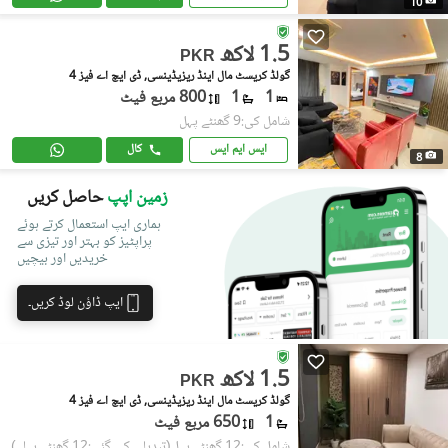
10
1.5 لاکھ
PKR
گولڈ کریسٹ مال اینڈ ریزیڈینسی, ڈی ایچ اے فیز 4
1
1
800 مربع فیٹ
شامل کی:9 گھنٹے پہل
ایس ایم ایس
کال
8
زمین اپپ
حاصل کریں
ہماری ایپ استعمال کرتے ہوئے
پراپٹیز کو بہتر اور تیزی سے
خریدیں اور بیچیں
ایپ ڈاؤن لوڈ کریں۔
1.5 لاکھ
PKR
گولڈ کریسٹ مال اینڈ ریزیڈینسی, ڈی ایچ اے فیز 4
1
650 مربع فیٹ
شامل کی:12 گھنٹے پہل
(تبدیلی کی گئی:12 گھنٹے پہلے)