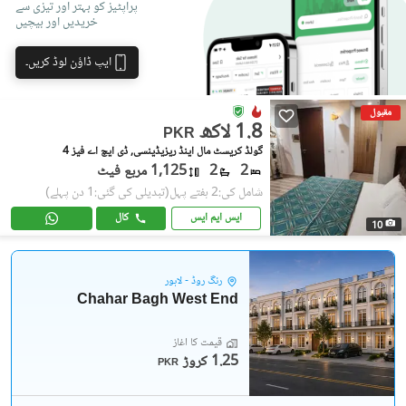
پراپٹیز کو بہتر اور تیزی سے
خریدیں اور بیچیں
ایپ ڈاؤن لوڈ کریں۔
مقبول
1.8 لاکھ
PKR
گولڈ کریسٹ مال اینڈ ریزیڈینسی, ڈی ایچ اے فیز 4
2
2
1,125 مربع فیٹ
شامل کی:2 ہفتے پہل
(تبدیلی کی گئی:1 دن پہلے)
ایس ایم ایس
کال
10
رِنگ روڈ - لاہور
Chahar Bagh West End
قیمت کا آغاز
1.25 کروڑ
PKR