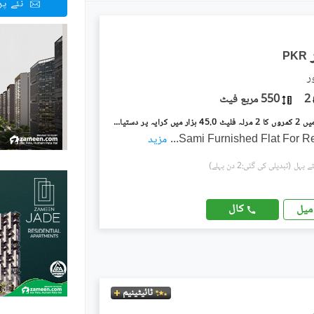
نئے پ
PKR
ر
2
550 مربع فیٹ
اچھرہ لاہور میں 2 کمروں کا 2 مرلہ فلیٹ 45.0 ہزار میں کرایہ پر دستیاب ہے۔
Sami Furnished Flat For Re
...
مزید
(تبدیلی کی گئی:2 دن پہلے)
کال
میل
ٹائیٹینیم