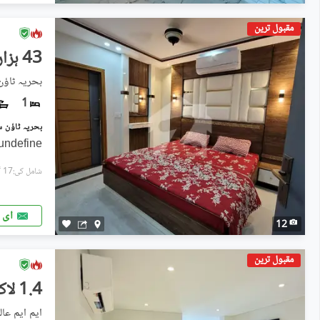
مقبول ترین
43 ہزار
بحریہ ٹاؤ
1
undefine
شامل کی:17 گھنٹے پہل
ای 
12
مقبول ترین
1.4 لاکھ
ایم ایم عال