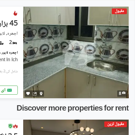
مقبول
45 ہزار
اچھرہ, لاہو
2
nt In Ich
شامل کی:2 ہفتے پہل
ای 
8
Discover more properties for rent
مقبول ترین