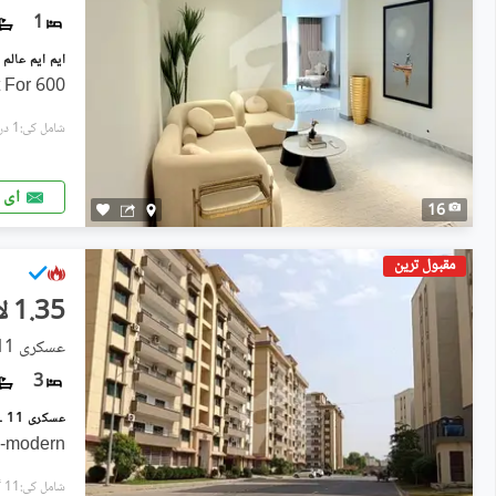
1
600 sqft UnFurnished Apartment For
شامل کی:1 دن پہل
ای 
16
مقبول ترین
1.35 لاکھ
عسکری 11 ۔ سیکٹر بی اپارٹمنٹس, عسکری 11
3
a-modern
شامل کی:11 گھنٹے پہل