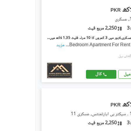
PKR
3
2,250 مربع فیٹ
عسکری 11 عسکری,لاہور میں 3 کمروں کا 10 مرلہ فلیٹ 1.35 لاکھ میں کرایہ پر دستیاب ہے۔
...
مزید
کال
میل
PKR
3
2,250 مربع فیٹ