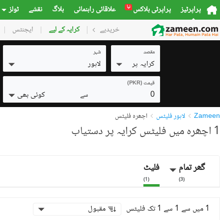
نیا
پراپرٹیز
پراپرٹی بلاکس
علاقائی راہنمائی
بلاگ
نقشے
ٹولز
خریدیے
گھر
کرایہ کے لیے
پلاٹس
ایجنٹس
کمرشل
مقصد
شہر
کرایہ پر
لاہور
قیمت (PKR)
0
کوئی بھی
سے
Zameen
لاہور فلیٹس
اچھرہ فلیٹس
1 اچھرہ میں فلیٹس کرایہ پر دستیاب
گھر تمام
فلیٹ
)
1
(
)
3
(
1 میں سے 1 سے 1 تک فلیٹس
مقبول