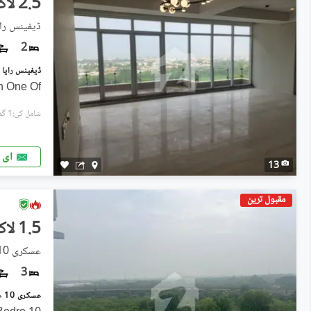
2.5 لاکھ
ڈیفینس رای
2
n One Of
شامل کی:1 گھنٹہ پہل
ای 
13
مقبول ترین
1.5 لاکھ
عسکری 10, عسکری
3