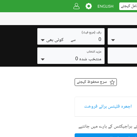
امل کیجئے
رقبہ (مربع فیٹ)
0
کوئی بھی
سے
مزید انتخاب
منتخب شدہ 0
سرچ محفوظ کیجئے
اچھرہ فلیٹس برائے فروخت
ے پراجیکٹس کے بارے میں جانئیے