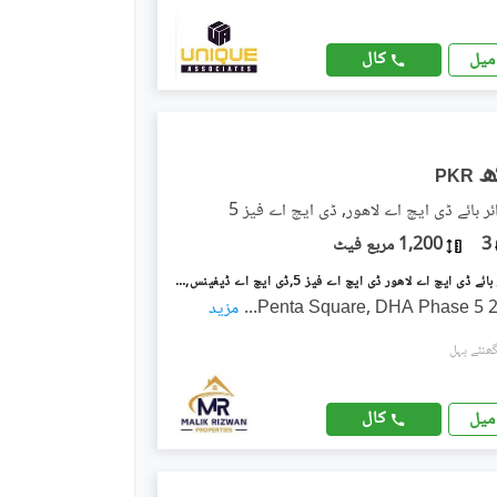
کال
میل
PKR
ر بائے ڈی ایچ اے لاهور, ڈی ایچ اے فیز 5
3
1,200 مربع فیٹ
پینٹا سکوائر بائے ڈی ایچ اے لاهور ڈی ایچ اے فیز 5,ڈی ایچ اے ڈیفینس,لاہور میں 2 کمروں کا 5 مرلہ فلیٹ 1.9 لاکھ میں کرایہ پر دستیاب ہے۔
Penta Square, DHA Phase 5 
...
مزید
کال
میل