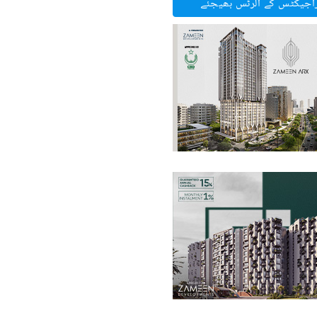
راجیکٹس کے الرٹس بھیجئے