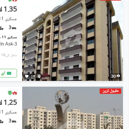
1.35 لاکھ
عسکری 11, عسکری
3
3-Bedroom Apartment For Rent In Ask
شامل کی:18 گھنٹے پہل
ای 
30
مقبول ترین
1.25 لاکھ
عسکری 11 ۔ سیکٹر بی اپارٹمنٹس, عسکری 11
3