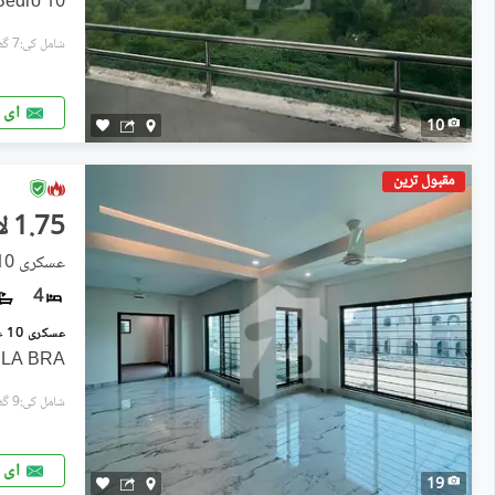
10 Marla 3 Bed Apartment . 3 Bedro
شامل کی:7 گھنٹے پہل
ای 
10
مقبول ترین
1.75 لاکھ
عسکری 10, عسکری
4
ARLA BRA
شامل کی:9 گھنٹے پہل
ای 
19