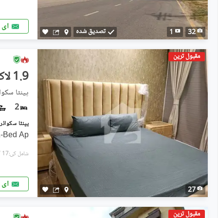
ای 
تصدیق شدہ
1
32
مقبول ترین
1.9 لاکھ
پینٹا سکوائ
2
2-Bed Ap
شامل کی:17 گھنٹے پہل
ای 
27
مقبول ترین