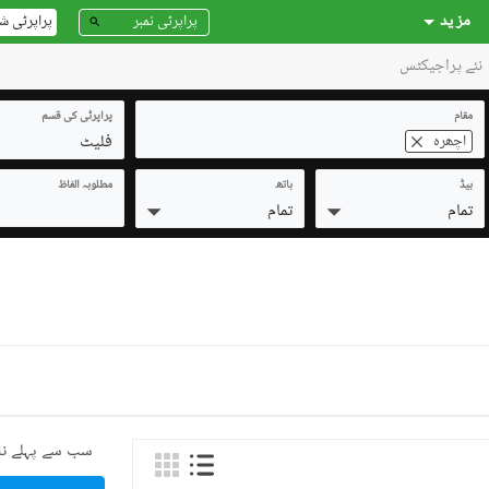
مز ید
پراپرٹی ش
نئے پراجیکٹس
مقام
پراپرٹی کی قسم
فلیٹ
اچھرہ
بیڈ
باتھ
مطلوبہ الفاظ
تمام
تمام
سب سے پہلے نئ