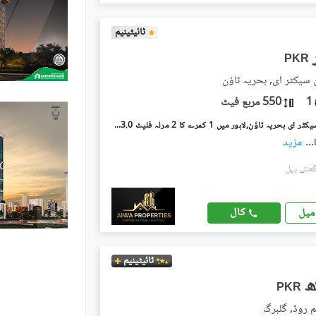
ٹائیٹینیم
PKR
ن سیکٹر ای, بحریہ ٹاؤن
1
550 مربع فیٹ
بحریہ ٹاؤن سیکٹر ای بحریہ ٹاؤن,لاہور میں 1 کمرے کا 2 مرلہ فلیٹ 43.0 ہزار میں کرایہ پر دستیاب ہے۔
...
مزید
کال
میل
ٹائیٹینیم
PKR
م روڈ, گلبرگ