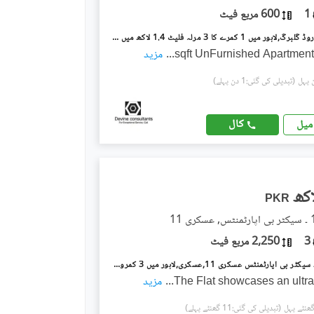
1
600 مربع فیٹ
ایم ایم عالم روڈ گلبرگ,لاہور میں 1 کمرے کا 3 مرلہ فلیٹ 1.4 لاکھ میں کرایہ پر دستیاب ہے۔
...
مزید
(تبدیلی کی گئی:1 دن پہلے)
کال
میل
PKR
3
2,250 مربع فیٹ
عسکری 11 ۔ سیکٹر بی اپارٹمنٹس عسکری 11,عسکری,لاہور میں 3 کمروں کا 10 مرلہ فلیٹ 1.35 لاکھ میں کرایہ پر دستیاب ہے۔
The Flat showcases an ultr
...
مزید
(تبدیلی کی گئی:11 گھنٹے پہلے)