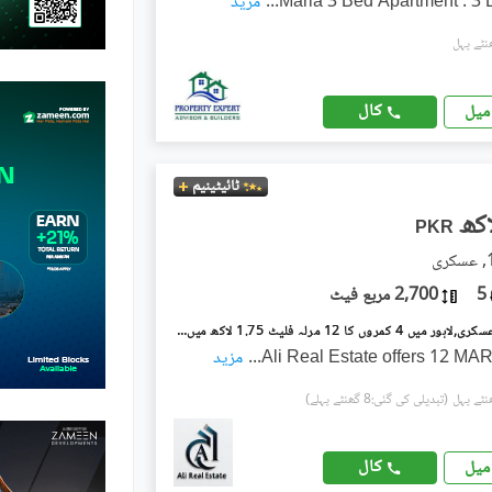
...
مزید
کال
میل
ٹائیٹینیم
PKR
5
2,700 مربع فیٹ
عسکری 10 عسکری,لاہور میں 4 کمروں کا 12 مرلہ فلیٹ 1.75 لاکھ میں کرایہ پر دستیاب ہے۔
Ali Real Estate offers 12 M
...
مزید
(تبدیلی کی گئی:8 گھنٹے پہلے)
کال
میل