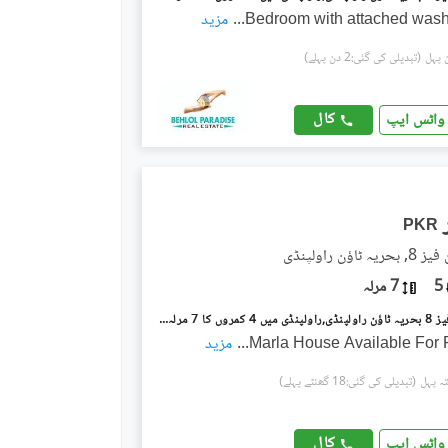
...
مزید
(تبدیلی کی گئی:2 دن پہلے)
کال
واٹس ایپ
PKR
اؤن راولپنڈی
5
7 مرلہ
بحریہ ٹاؤن فیز 8 بحریہ ٹاؤن راولپنڈی,راولپنڈی میں 4 کمروں کا 7 مرلہ مکان 80.0 ہزار میں کرایہ پر دستیاب ہے۔
...
مزید
(تبدیلی کی گئی:18 گھنٹے پہلے)
کال
واٹس ایپ