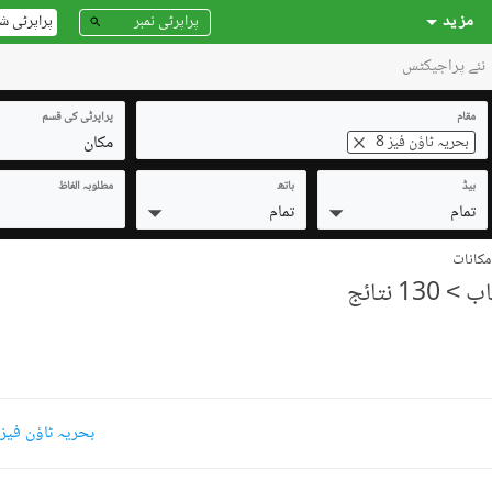
مز ید
پراپرٹی ش
نئے پراجیکٹس
مقام
پراپرٹی کی قسم
مکان
بحریہ ٹاؤن فیز 8
بیڈ
باتھ
مطلوبہ الفاظ
تمام
تمام
> 130 نتائج
بحریہ ٹاؤن فیز 8 7 مرلہ مکانات برائے فروخ