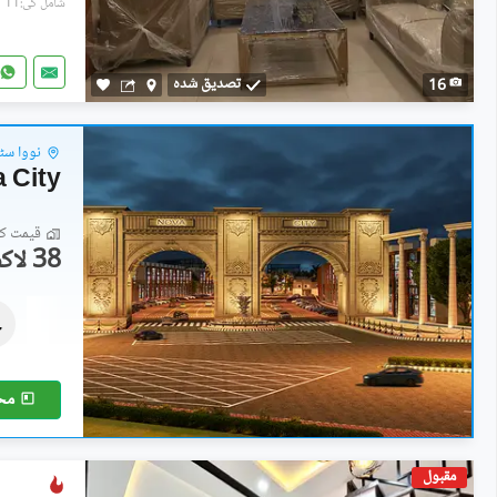
شامل کی:11 گھنٹے پہل
تصدیق شدہ
16
نووا سٹی
 City
قیمت کا 
38 لاکھ
رہائشی پلاٹ
38 لاکھ
5 مرلہ
سے
مح
مقبول