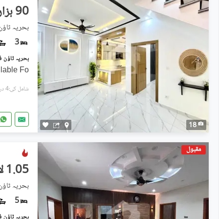
90 ہزار
بحریہ ٹاؤن فیز 8, بحریہ ٹ
3
lable Fo
شامل کی:4 دن پہل
18
مقبول
1.05 لاکھ
بحریہ ٹاؤن فیز 8, بحریہ ٹ
5