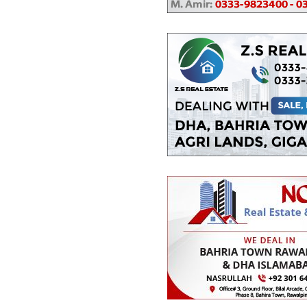
دکانات
2.01 کروڑ
-
3.87 کروڑ
1 مرلہ
-
1.9 مرلہ