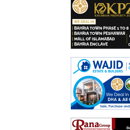
رہائشی پلاٹ
70 لاکھ
10 مرلہ
سے