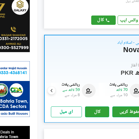
کال
واٹس ایپ
 - اسلام آباد
Nova
آغاز
PKR
رہائشی پلاٹ
رہائشی پلاٹ
رہائشی پلاٹ
70 لاکھ
59 لاکھ
سے
38 لاکھ
10 مرلہ
سے
8 مرلہ
سے
5 مرلہ
سے
فوظ کریں
کال
ای میل