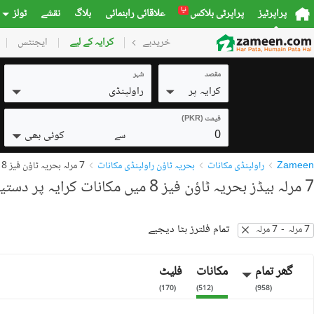
نیا
پراپرٹیز
پراپرٹی بلاکس
علاقائی راہنمائی
بلاگ
نقشے
ٹولز
خریدیے
گھر
کرایہ کے لیے
پلاٹس
ایجنٹس
کمرشل
مقصد
شہر
کرایہ پر
راولپنڈی
قیمت (PKR)
0
کوئی بھی
سے
Zameen
راولپنڈی مکانات
بحریہ ٹاؤن راولپنڈی مکانات
7 مرلہ بحریہ ٹاؤن فیز 8 مکانات
7 مرلہ بیڈز بحریہ ٹاؤن فیز 8 میں مکانات کرایہ پر دستیاب
تمام فلترز ہٹا دیجیے
7 مرلہ
-
7 مرلہ
گھر تمام
مکانات
فلیٹ
)
170
(
)
512
(
)
958
(