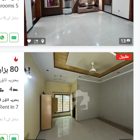
5 Bedroom with attached washrooms
شامل کی:6 دن پہل
13
مقبول
80 ہزار
بحریہ ٹاؤن فیز 8, بحریہ ٹ
4
7 Marla House Available For Rent In
شامل کی:1 ہفتہ پہل