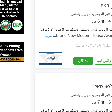
PKR
اؤن راولپنڈی
4
6 مرلہ
بحریہ ٹاؤن فیز 8 بحریہ ٹاؤن راولپنڈی,راولپنڈی میں 3 کمروں کا 6 مرلہ مکان 90.0 ہزار میں کرایہ پر دستیاب ہے۔
Brand New Modern House Avai
...
مزید
(تبدیلی کی گئی:2 دن پہلے)
کال
واٹس ایپ
PKR
اؤن راولپنڈی
5
7 مرلہ
بحریہ ٹاؤن فیز 8 بحریہ ٹاؤن راولپنڈی,راولپنڈی میں 5 کمروں کا 7 مرلہ مکان 1.05 لاکھ میں کرایہ پر دستیاب ہے۔