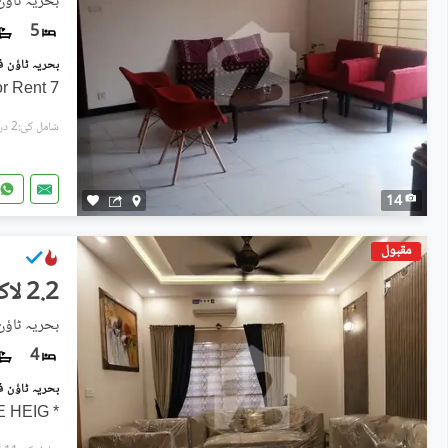
بحریہ ٹاؤن فیز 8, بحریہ ٹ
5
7 Marla single unit House For Rent
شامل کی:2 دن پہل
14
مقبول
2.2 لاکھ
بحریہ ٹاؤن فیز 8, بحریہ ٹ
4
* LUXURY LIVING 7 MARLA TRIPLE HEIG