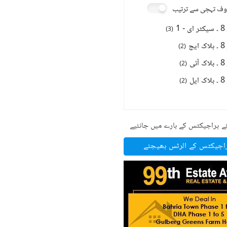
ف تہجی سے ترتیب
1
)
3
(
چ
)
2
(
ی
)
2
(
ل
)
2
(
ے پراجیکٹس کے بارے میں جانئیے
راجیکٹس کے الرٹس بھیجئے