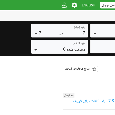
امل کیجئے
رقبہ (مرلہ)
7
7
سے
مزید انتخاب
منتخب شدہ 0
سرچ محفوظ کیجئے
بند کیجئے
ت