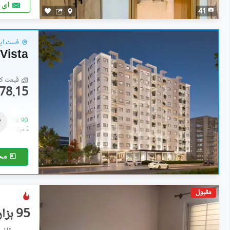
ای 
41
فسٹ ایون
Vista
قیمت کا 
78.15 لاکھ
فلیٹ
78.15 لاکھ
-
90 لاکھ
2.3 مرلہ
-
2.7 مرلہ
مح
مقبول
95 ہزار