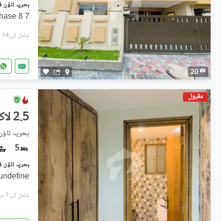
hase 8 7
شامل کی:14 گھنٹے پہل
20
مقبول
2.5 لاکھ
بحریہ ٹاؤن فیز 8, بحریہ ٹ
5
undefine
شامل کی:1 دن پہل