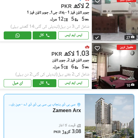
2 لاکھ
PKR
جوہر ٹاؤن فیز 1 - بلاک جی1, جوہر ٹاؤن فیز 1
5
5
12 مرلہ
شامل کی:3 دن پہل
(تبدیلی کی گئی:14 گھنٹے پہلے)
ایس ایم ایس
کال
27
مقبول ترین
1.03 لاکھ
PKR
جوہر ٹاؤن فیز 2, جوہر ٹاؤن
5
6
5 مرلہ
شامل کی:2 ہفتے پہل
(تبدیلی کی گئی:2 دن پہلے)
ای میل
ایس ایم ایس
کال
10
سی بی ڈی پنجاب پی سی بی ڈی ڈی اے - مین بلیوارڈ گلبرگ
Zameen Arx
قیمت کا آغاز
3.08 کروڑ
PKR