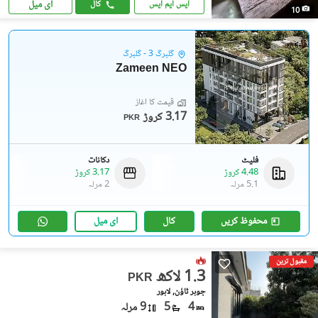
ای میل
ایس ایم ایس
کال
10
گلبرگ 3 - گلبرگ
Zameen NEO
قیمت کا آغاز
3.17 کروڑ
PKR
فلیٹ
دکانات
4.48 کروڑ
3.17 کروڑ
5.1 مرلہ
2 مرلہ
محفوظ کریں
کال
ای میل
مقبول ترین
1.3 لاکھ
PKR
جوہر ٹاؤن, لاہور
4
5
9 مرلہ