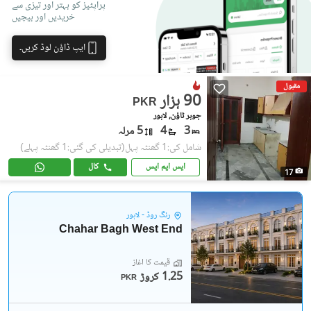
پراپٹیز کو بہتر اور تیزی سے
خریدیں اور بیچیں
ایپ ڈاؤن لوڈ کریں۔
مقبول
90 ہزار
PKR
جوہر ٹاؤن, لاہور
3
4
5 مرلہ
شامل کی:1 گھنٹہ پہل
(تبدیلی کی گئی:1 گھنٹہ پہلے)
ایس ایم ایس
کال
17
رِنگ روڈ - لاہور
Chahar Bagh West End
قیمت کا آغاز
1.25 کروڑ
PKR