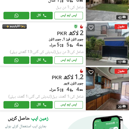
6
6
1 کنال
شامل کی:1 دن پہل
ایس ایم ایس
کال
43
ٹائیٹینیم
مقبول
2 لاکھ
PKR
جوہر ٹاؤن فیز 1, جوہر ٹاؤن
4
5
5 مرلہ
شامل کی:3 دن پہل
(تبدیلی کی گئی:13 گھنٹے پہلے)
ایس ایم ایس
کال
17
مقبول
1.2 لاکھ
PKR
جوہر ٹاؤن, لاہور
4
4
5 مرلہ
شامل کی:1 گھنٹہ پہل
(تبدیلی کی گئی:1 گھنٹہ پہلے)
ایس ایم ایس
کال
20
زمین اپپ
حاصل کریں
ہماری ایپ استعمال کرتے ہوئے