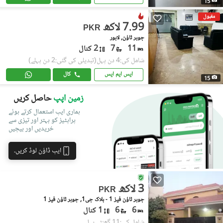
15
مقبول
7.99 لاکھ
PKR
جوہر ٹاؤن, لاہور
11
7
2 کنال
شامل کی:4 دن پہل
(تبدیلی کی گئی:2 دن پہلے)
ایس ایم ایس
کال
15
زمین اپپ
حاصل کریں
ہماری ایپ استعمال کرتے ہوئے
پراپٹیز کو بہتر اور تیزی سے
خریدیں اور بیچیں
ایپ ڈاؤن لوڈ کریں۔
3 لاکھ
PKR
جوہر ٹاؤن فیز 1 - بلاک جی1, جوہر ٹاؤن فیز 1
6
6
1 کنال
شامل کی:11 گھنٹے پہل