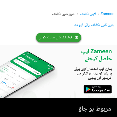
Zameen
لاہور مکانات
جوہر ٹاؤن مکانات
جوہر ٹاؤن مکانات برائے فروخت
نوٹیفکیشن سیٹ کریں
Zameen ایپ
حاصل کیجئے
ہماری ایپ استعمال کرتے ہوئے
پراپٹیز کو بہتر اور تیزی سے
خریدیں اور بیچیں
مربوط ہو جاؤ