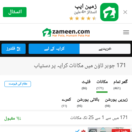
زمین اپپ
انسٹال
انسٹالز +4 ملین
خریدیے
کرایہ کے لیے
فلٹرز
171 جوہر ٹاؤن میں مکانات کرایہ پر دستیاب
گھر تمام
مکانات
فلیٹ
مقام کی فہرست
)
86
(
)
171
(
)
461
(
زیریں پورشن
بالائی پورشن
کمرے
)
11
(
)
95
(
)
98
(
171 میں سے 1 سے 25 تک مکانات
مقبول
مقبول ترین