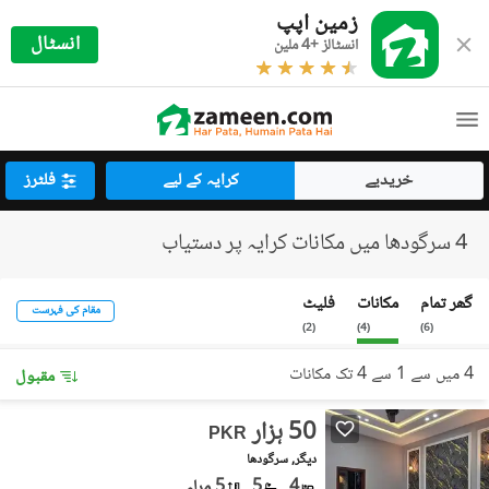
زمین اپپ
انسٹال
انسٹالز +4 ملین
خریدیے
کرایہ کے لیے
فلٹرز
4 سرگودھا میں مکانات کرایہ پر دستیاب
گھر تمام
مکانات
فلیٹ
مقام کی فہرست
)
2
(
)
4
(
)
6
(
4 میں سے 1 سے 4 تک مکانات
مقبول
50 ہزار
PKR
دیگر, سرگودھا
4
5
5 مرلہ