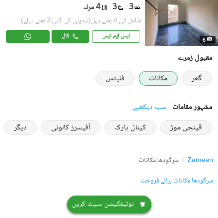
3
3
4 مرلہ
شامل کی:4 ہفتے پہل
(تبدیلی کی گئی:2 ہفتے پہلے)
ایس ایم ایس
کال
6
مقبول زمرے
گھر
مکانات
فلیٹس
مشہور مقامات
سب دیکھیے
قینچی موڑ
کینال پارک
آفیسرز کالونی
دیگر
Zameen
سرگودھا مکانات
سرگودھا مکانات برائے فروخت
نوٹیفکیشن سیٹ کریں