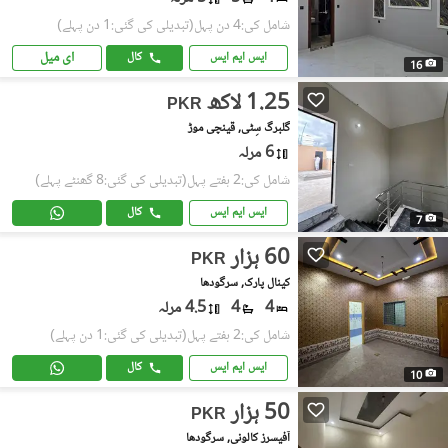
شامل کی:4 دن پہل
(تبدیلی کی گئی:1 دن پہلے)
ای میل
ایس ایم ایس
کال
16
1.25 لاکھ
PKR
گُلبرگ سِٹی, قینچی موڑ
6 مرلہ
شامل کی:2 ہفتے پہل
(تبدیلی کی گئی:8 گھنٹے پہلے)
ایس ایم ایس
کال
7
60 ہزار
PKR
کینال پارک, سرگودھا
4
4
4.5 مرلہ
شامل کی:2 ہفتے پہل
(تبدیلی کی گئی:1 دن پہلے)
ایس ایم ایس
کال
10
50 ہزار
PKR
آفیسرز کالونی, سرگودھا