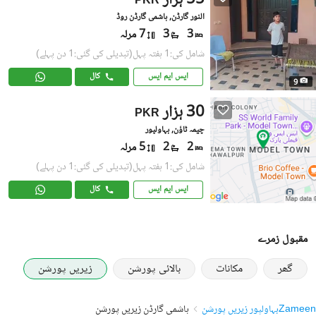
55 ہزار
PKR
النور گارڈن, ہاشمی گارڈن روڈ
3
3
7 مرلہ
شامل کی:1 ہفتہ پہل
(تبدیلی کی گئی:1 دن پہلے)
ایس ایم ایس
کال
9
30 ہزار
PKR
چیمہ ٹاؤن, بہاولپور
2
2
5 مرلہ
شامل کی:1 ہفتہ پہل
(تبدیلی کی گئی:1 دن پہلے)
ایس ایم ایس
کال
مقبول زمرے
گھر
مکانات
بالائی پورشن
زیریں پورشن
Zameen
بہاولپور زیریں پورشن
ہاشمی گارڈن زیریں پورشن