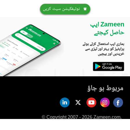
نوٹیفکیشن سیٹ کریں
Zameen ایپ
حاصل کیجئے
ہماری ایپ استعمال کرتے ہوئے
پراپٹیز کو بہتر اور تیزی سے
خریدیں اور بیچیں
مربوط ہو جاؤ
© Copyright 2007 - 2026 Zameen.com.
All Rights Reserved