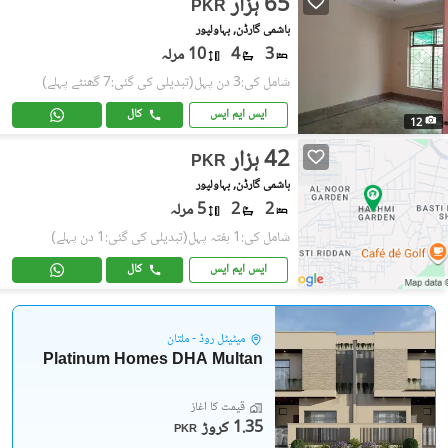
65 ہزار
PKR
ہاشمی گارڈن, بہاولپور
3
4
10 مرلہ
شامل کی:3 دن پہل
(تبدیلی کی گئی:7 گھنٹے پہلے)
ایس ایم ایس
کال
12
42 ہزار
PKR
ہاشمی گارڈن, بہاولپور
2
2
5 مرلہ
شامل کی:1 ہفتہ پہل
(تبدیلی کی گئی:1 دن پہلے)
ایس ایم ایس
کال
میٹیٹل روڈ - ملتان
Platinum Homes DHA Multan
قیمت کا آغاز
1.35 کروڑ
PKR