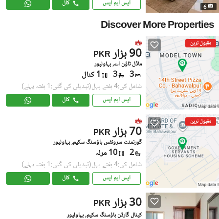
ایس ایم ایس
کال
6
Discover More Properties
مقبول ترین
90 ہزار
PKR
ماڈل ٹاؤن اے, بہاولپور
3
3
1 کنال
شامل کی:4 ہفتے پہل
(تبدیلی کی گئی:1 ہفتہ پہلے)
ایس ایم ایس
کال
مقبول ترین
70 ہزار
PKR
گورنمنٹ سرونٹس ہاؤسنگ سکیم, بہاولپور
2
10 مرلہ
شامل کی:4 ہفتے پہل
(تبدیلی کی گئی:1 ہفتہ پہلے)
ایس ایم ایس
کال
30 ہزار
PKR
کینال گارڈن ہاؤسنگ سکیم, بہاولپور