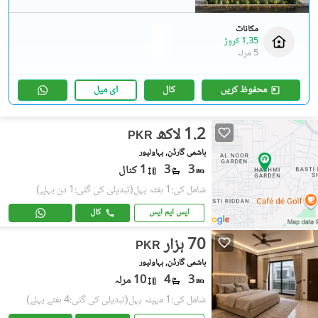
مکانات
1.35 کروڑ
5 مرلہ
محفوظ کریں
کال
ای میل
1.2 لاکھ
PKR
ہاشمی گارڈن, بہاولپور
3
3
1 کنال
شامل کی:1 ہفتہ پہل
(تبدیلی کی گئی:1 دن پہلے)
ایس ایم ایس
کال
70 ہزار
PKR
ہاشمی گارڈن, بہاولپور
3
4
10 مرلہ
شامل کی:1 مہینہ پہل
(تبدیلی کی گئی:4 ہفتے پہلے)