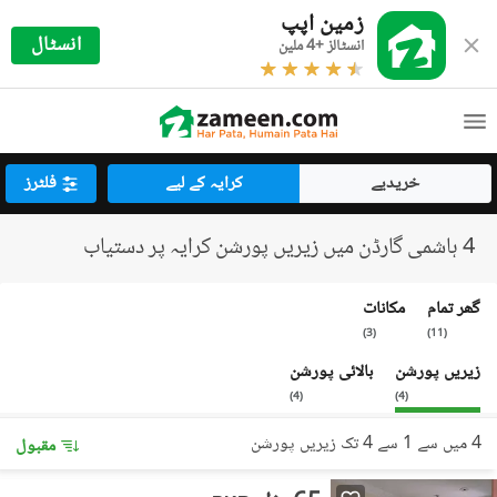
زمین اپپ
انسٹال
انسٹالز +4 ملین
خریدیے
کرایہ کے لیے
فلٹرز
4 ہاشمی گارڈن میں زیریں پورشن کرایہ پر دستیاب
گھر تمام
مکانات
)
3
(
)
11
(
زیریں پورشن
بالائی پورشن
)
4
(
)
4
(
4 میں سے 1 سے 4 تک زیریں پورشن
مقبول