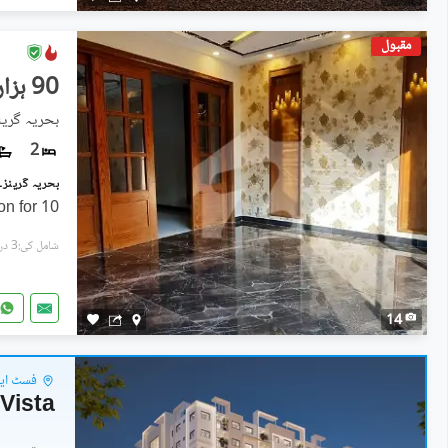
مقبول
90 ہزار
بحریہ گرینز
2
10 Marla Luxury Ground Portion for
شامل کی:3 دن پہل
14
فسٹ ایون
Vista