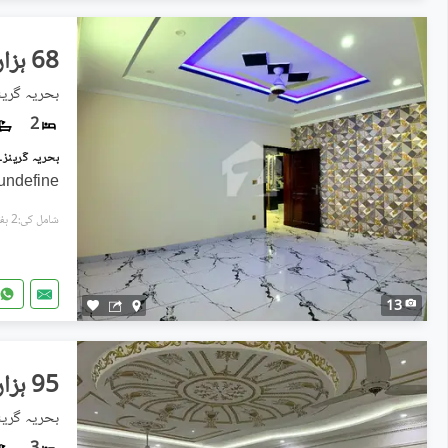
68 ہزار
2
undefine
شامل کی:2 ہفتے پہل
13
95 ہزار