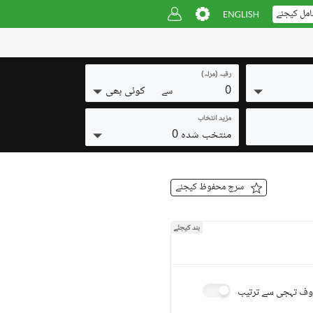
امل کیجئے
رقبہ (مرلہ)
0
کوئی بھی
سے
مزید انتخاب
منتخب شدہ 0
سرچ محفوظ کیجئے
بند کیجئے
ف تہجی سے ترتیب