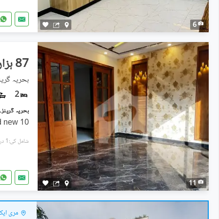
6
87 ہزار
2
d new 10
شامل کی:1 دن پہل
11
مری ایک