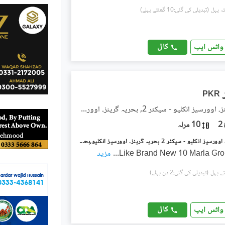
(تبدیلی کی گئی:10 گھنٹے پہلے)
کال
واٹس ایپ
PKR
بحریہ گرینز۔ اوورسیز انکلیو - سیکٹر 2, بحریہ گرینز۔ اوورسیز انکلیو
2
10 مرلہ
بحریہ گرینز۔ اوورسیز انکلیو - سیکٹر 2 بحریہ گرینز۔ اوورسیز انکلیو,بحریہ ٹاؤن فیز 8,بحریہ ٹاؤن راولپنڈی,راولپنڈی میں 2 کمروں کا 10 مرلہ زیریں پورشن 75.0 ہزار میں کرایہ پر دستیاب ہے۔
Like Brand New 10 Marla Gro
...
مزید
(تبدیلی کی گئی:2 دن پہلے)
کال
واٹس ایپ