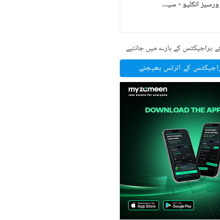
بحریہ گرینز۔ اوورسیز انکلیو - سیکٹر 1
)
1
(
ے پراجیکٹس کے بارے میں جانئیے
راجیکٹس کے الرٹس بھیجئے