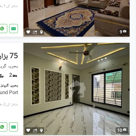
شامل کی:1 ہفتہ پہل
9
75 ہزار
2
und Port
شامل کی:2 ہفتے پہل
10