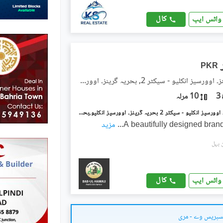
کال
واٹس ایپ
PKR
بحریہ گرینز۔ اوورسیز انکلیو - سیکٹر 2, بحریہ گرینز۔ اوورسیز انکلیو
3
10 مرلہ
بحریہ گرینز۔ اوورسیز انکلیو - سیکٹر 2 بحریہ گرینز۔ اوورسیز انکلیو,بحریہ ٹاؤن فیز 8,بحریہ ٹاؤن راولپنڈی,راولپنڈی میں 2 کمروں کا 10 مرلہ زیریں پورشن 87.0 ہزار میں کرایہ پر دستیاب ہے۔
A beautifully designed bran
...
مزید
کال
واٹس ایپ
سپریس وے - مری