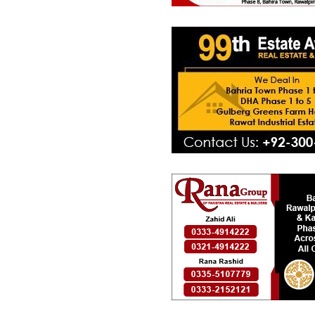
فلیٹ
61.91 لاکھ
-
1.08 کروڑ
1.9 مرلہ
-
3.3 مرلہ