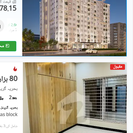
قیمت کا 
78.15 لاکھ
فلیٹ
2.28 کروڑ
-
2.66 کروڑ
6.8 مرلہ
-
7.9 مرلہ
مح
مقبول
80 ہزار
بحریہ گرینز
2
as block
شامل کی:3 ہفتے پہل