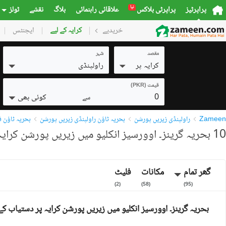
نیا
پراپرٹیز
پراپرٹی بلاکس
علاقائی راہنمائی
بلاگ
نقشے
ٹولز
خریدیے
گھر
کرایہ کے لیے
پلاٹس
ایجنٹس
کمرشل
مقصد
شہر
کرایہ پر
راولپنڈی
قیمت (PKR)
0
کوئی بھی
سے
Zameen
راولپنڈی زیریں پورشن
بحریہ ٹاؤن راولپنڈی زیریں پورشن
بحریہ ٹاؤن فیز 8 زیریں 
10 بحریہ گرینز۔ اوورسیز انکلیو میں زیریں پورشن کرایہ پر دستیاب
گھر تمام
مکانات
فلیٹ
)
2
(
)
58
(
)
95
(
بحریہ گرینز۔ اوورسیز انکلیو میں زیریں پورشن کرایہ پر دستیاب ک