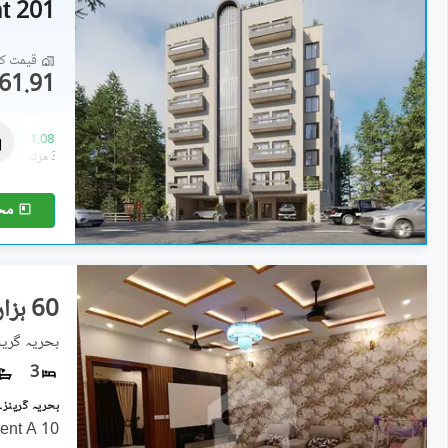
201 Apartment
قیمت کا 
61.91 لاکھ
فلیٹ
61.91 لاکھ
-
1.08 کروڑ
1.9 مرلہ
-
3.3 مرلہ
مح
60 ہزار
3
10 Marla Ground Portion For Rent A