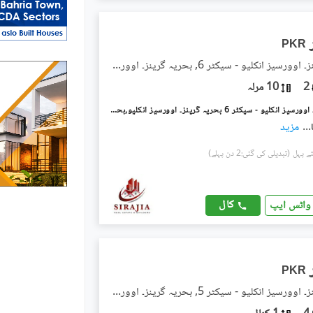
PKR
بحریہ گرینز۔ اوورسیز انکلیو - سیکٹر 6, بحریہ گرینز۔ اوورسیز انکلیو
2
10 مرلہ
بحریہ گرینز۔ اوورسیز انکلیو - سیکٹر 6 بحریہ گرینز۔ اوورسیز انکلیو,بحریہ ٹاؤن فیز 8,بحریہ ٹاؤن راولپنڈی,راولپنڈی میں 2 کمروں کا 10 مرلہ زیریں پورشن 68.0 ہزار میں کرایہ پر دستیاب ہے۔
...
مزید
(تبدیلی کی گئی:2 دن پہلے)
کال
واٹس ایپ
PKR
بحریہ گرینز۔ اوورسیز انکلیو - سیکٹر 5, بحریہ گرینز۔ اوورسیز انکلیو