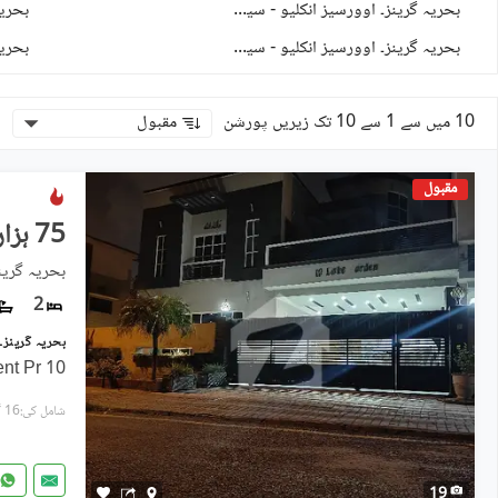
بحریہ گرینز۔ اوورسیز انکلیو - سیکٹر 2
)
4
(
بحریہ گرینز۔ اوورسیز انکلیو - سیکٹر 6
)
1
(
10 میں سے 1 سے 10 تک زیریں پورشن
مقبول
مقبول
75 ہزار
2
10 Marla Ground Portion for Rent Pr
شامل کی:16 گھنٹے پہل
19