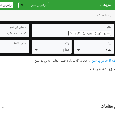
مز ید
پراپرٹی ش
نئے پراجیکٹس
مقام
پراپرٹی کی قسم
زیریں پورشن
بحریہ گرینز۔ اوورسیز انکلیو
بیڈ
باتھ
مطلوبہ الفاظ
تمام
تمام
پورشن
بحریہ گرینز۔ اوورسیز انکلیو زیریں پورشن
ے مقامات
حرو