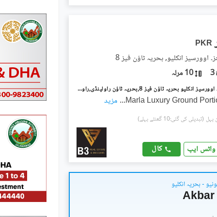
PKR
۔ اوورسیز انکلیو, بحریہ ٹاؤن فیز 8
3
10 مرلہ
بحریہ گرینز۔ اوورسیز انکلیو بحریہ ٹاؤن فیز 8,بحریہ ٹاؤن راولپنڈی,راولپنڈی میں 2 کمروں کا 10 مرلہ زیریں پورشن 90.0 ہزار میں کرایہ پر دستیاب ہے۔
...
مزید
(تبدیلی کی گئی:10 گھنٹے پہلے)
کال
واٹس ایپ
یو - بحریہ انکلیو
Akbar 