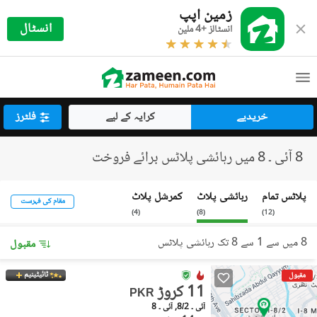
زمین اپپ
انسٹال
انسٹالز +4 ملین
خریدیے
کرایہ کے لیے
فلٹرز
8 آئی ۔ 8 میں رہائشی پلاٹس برائے فروخت
پلاٹس تمام
رہائشی پلاٹ
کمرشل پلاٹ
مقام کی فہرست
)
4
(
)
8
(
)
12
(
8 میں سے 1 سے 8 تک رہائشی پلاٹس
مقبول
ٹائیٹینیم
مقبول
11 کروڑ
PKR
آئی ۔ 8/2, آئی ۔ 8