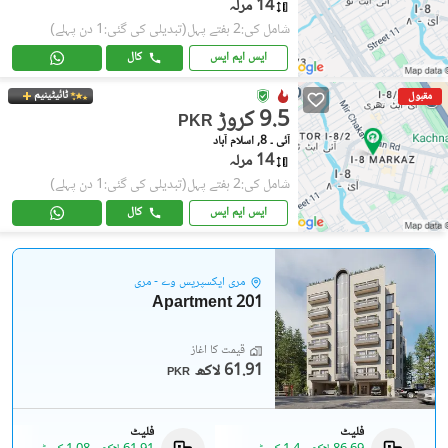
14 مرلہ
شامل کی:2 ہفتے پہل
(تبدیلی کی گئی:1 دن پہلے)
ایس ایم ایس
کال
ٹائیٹینیم
مقبول
9.5 کروڑ
PKR
آئی ۔ 8, اسلام آباد
14 مرلہ
شامل کی:2 ہفتے پہل
(تبدیلی کی گئی:1 دن پہلے)
ایس ایم ایس
کال
مری ایکسپریس وے - مری
201 Apartment
قیمت کا آغاز
61.91 لاکھ
PKR
فلیٹ
فلیٹ