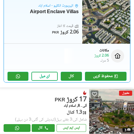
ائیرپورٹ انکلیو - اسلام آباد
Airport Enclave Villas
قیمت کا آغاز
2.06 کروڑ
PKR
مکانات
2.06 کروڑ
5 مرلہ
محفوظ کریں
کال
ای میل
مقبول
17 کروڑ
PKR
آئی ۔ 8, اسلام آباد
1.3 کنال
شامل کی:3 ہفتے پہل
(تبدیلی کی گئی:3 دن پہلے)
ایس ایم ایس
کال
3