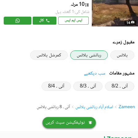
10 مرلہ
شامل کی:1 گھنٹہ پہل
ایس ایم ایس
کال
14
مقبول زمرے
پلاٹس
رہائشی پلاٹس
کمرشل پلاٹس
مشہور مقامات
سب دیکھیے
آئی ۔ 8/2
آئی ۔ 8/3
آئی ۔ 8/4
Zameen
اسلام آباد رہائشی پلاٹس
آئی ۔ 8 رہائشی پلاٹس
نوٹیفکیشن سیٹ کریں