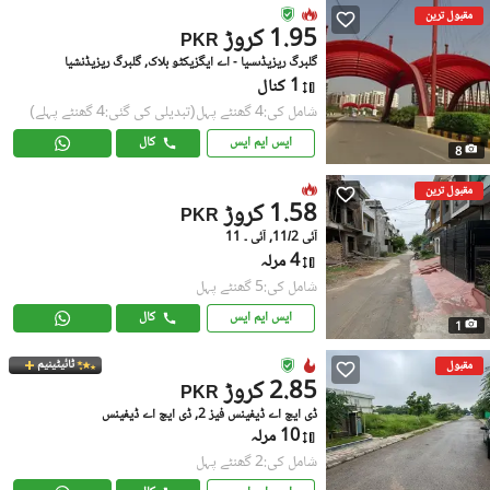
مقبول ترین
1.95 کروڑ
PKR
گلبرگ ریزیڈںسیا - اے ایگزیکٹو بلاک, گلبرگ ریزیڈنشیا
1 کنال
شامل کی:4 گھنٹے پہل
(تبدیلی کی گئی:4 گھنٹے پہلے)
ایس ایم ایس
کال
8
مقبول ترین
1.58 کروڑ
PKR
آئی 11/2, آئی ۔ 11
4 مرلہ
شامل کی:5 گھنٹے پہل
ایس ایم ایس
کال
1
ٹائیٹینیم
مقبول
2.85 کروڑ
PKR
ڈی ایچ اے ڈیفینس فیز 2, ڈی ایچ اے ڈیفینس
10 مرلہ
شامل کی:2 گھنٹے پہل