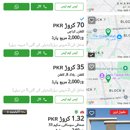
ایس ایم ایس
کال
70 کروڑ
PKR
کلفٹن, کراچی
2,000 مربع یارڈ
شامل کی:2 مہینے پہل
(تبدیلی کی گئی:1 مہینہ پہلے)
ایس ایم ایس
کال
35 کروڑ
PKR
کلفٹن ۔ بلاک 8, کلفٹن
2,000 مربع یارڈ
شامل کی:2 مہینے پہل
(تبدیلی کی گئی:5 دن پہلے)
ایس ایم ایس
کال
ٹائیٹینیم
مقبول ترین
1.32 کروڑ
PKR
صحافی سوسائٹی, سکیم 33