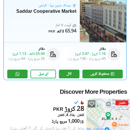
عبداللہ ہارون روڈ - کراچی
Saddar Cooperative Market
قیمت کا آغاز
65.94 لاکھ
PKR
دفاتر
دفاتر
1.16 کروڑ
-
3.47 کروڑ
65.94 لاکھ
-
1.13 کروڑ
45 مربع یارڈ
-
136 مربع یارڈ
26 مربع یارڈ
-
44 مربع یارڈ
محفوظ کریں
کال
ای میل
Discover More Properties
مقبول
28 کروڑ
PKR
کلفٹن ۔ بلاک 4, کلفٹن
1,000 مربع یارڈ
شامل کی:1 ہفتہ پہل
(تبدیلی کی گئی:7 گھنٹے پہلے)