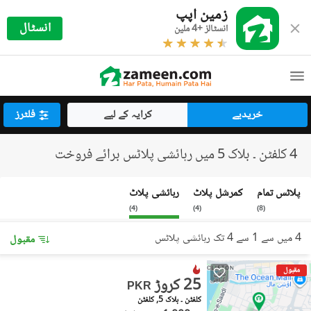
زمین اپپ
انسٹال
انسٹالز +4 ملین
خریدیے
کرایہ کے لیے
فلٹرز
4 کلفٹن ۔ بلاک 5 میں رہائشی پلاٹس برائے فروخت
پلاٹس تمام
کمرشل پلاٹ
رہائشی پلاٹ
)
4
(
)
4
(
)
8
(
4 میں سے 1 سے 4 تک رہائشی پلاٹس
مقبول
مقبول
25 کروڑ
PKR
کلفٹن ۔ بلاک 5, کلفٹن