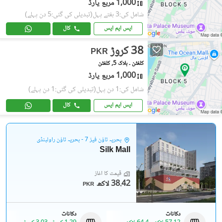
1,000 مربع یارڈ
شامل کی:3 ہفتے پہل
(تبدیلی کی گئی:5 دن پہلے)
ایس ایم ایس
کال
38 کروڑ
PKR
کلفٹن ۔ بلاک 5, کلفٹن
1,000 مربع یارڈ
شامل کی:1 دن پہل
(تبدیلی کی گئی:1 دن پہلے)
ایس ایم ایس
کال
بحریہ ٹاؤن فیز 7 - بحریہ ٹاؤن راولپنڈی
Silk Mall
قیمت کا آغاز
38.42 لاکھ
PKR
دکانات
دکانات