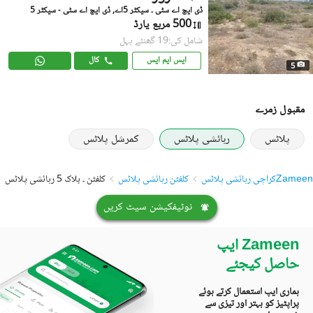
ڈی ایچ اے سٹی ۔ سیکٹر 5اے, ڈی ایچ اے سٹی - سیکٹر 5
500 مربع یارڈ
شامل کی:19 گھنٹے پہل
ایس ایم ایس
کال
5
مقبول زمرے
پلاٹس
رہائشی پلاٹس
کمرشل پلاٹس
Zameen
کراچی رہائشی پلاٹس
کلفٹن رہائشی پلاٹس
کلفٹن ۔ بلاک 5 رہائشی پلاٹس
نوٹیفکیشن سیٹ کریں
Zameen ایپ
حاصل کیجئے
ہماری ایپ استعمال کرتے ہوئے
پراپٹیز کو بہتر اور تیزی سے