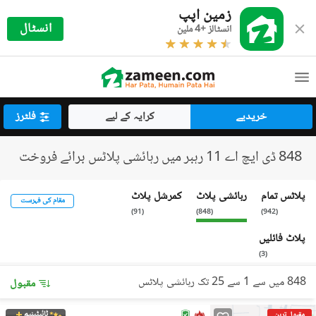
زمین اپپ
انسٹال
انسٹالز +4 ملین
خریدیے
کرایہ کے لیے
فلٹرز
848 ڈی ایچ اے 11 رہبر میں رہائشی پلاٹس برائے فروخت
پلاٹس تمام
رہائشی پلاٹ
کمرشل پلاٹ
مقام کی فہرست
)
91
(
)
848
(
)
942
(
پلاٹ فائلیں
)
3
(
848 میں سے 1 سے 25 تک رہائشی پلاٹس
مقبول
ٹائیٹینیم
مقبول ترین