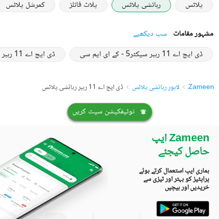
پلاٹس
رہائشی پلاٹس
پلاٹ فائلز
کمرشل پلاٹس
مشہور مقامات
سب دیکھیے
ڈی ایچ اے 11 رہبر سیکٹر5 - کے ای ایم سی
ڈی ایچ اے 11 رہبر سیکٹر 2 ایکسٹینشن
Zameen
لاہور رہائشی پلاٹس
ڈی ایچ اے 11 رہبر رہائشی پلاٹس
نوٹیفکیشن سیٹ کریں
Zameen ایپ
حاصل کیجئے
ہماری ایپ استعمال کرتے ہوئے
پراپٹیز کو بہتر اور تیزی سے
خریدیں اور بیچیں