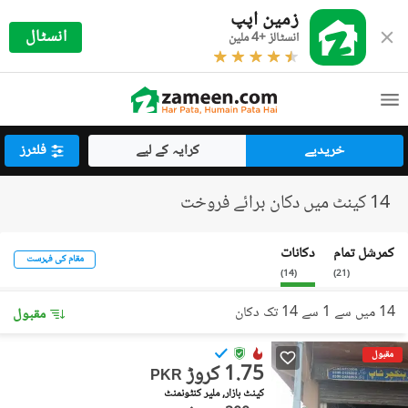
زمین اپپ
انسٹال
انسٹالز +4 ملین
خریدیے
کرایہ کے لیے
فلٹرز
14 کینٹ میں دکان برائے فروخت
کمرشل تمام
دکانات
مقام کی فہرست
)
14
(
)
21
(
14 میں سے 1 سے 14 تک دکان
مقبول
مقبول
1.75 کروڑ
PKR
کینٹ بازار, ملیر کنٹونمنٹ