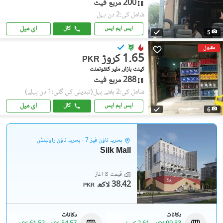
200 مربع فیٹ
شامل کی:2 دن پہل
ای میل
ایس ایم ایس
کال
5
مقبول
1.65 کروڑ
PKR
کینٹ بازار, ملیر کنٹونمنٹ
288 مربع فیٹ
شامل کی:2 ہفتے پہل
(تبدیلی کی گئی:1 دن پہلے)
ای میل
ایس ایم ایس
کال
6
بحریہ ٹاؤن فیز 7 - بحریہ ٹاؤن راولپنڈی
Silk Mall
قیمت کا آغاز
38.42 لاکھ
PKR
دکانات
دکانات