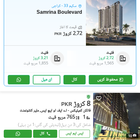
سکیم 33 - کراچی
Samrina Boulevard
قیمت کا آغاز
2.72 کروڑ
PKR
فلیٹ
فلیٹ
2.72 کروڑ
3.21 کروڑ
1,565 مربع فیٹ
1,855 مربع فیٹ
محفوظ کریں
کال
ای میل
8 کروڑ
PKR
فالکن کمپلیکس - اے ایف او ایچ ایس, ملیر کنٹونمنٹ
1
765 مربع فیٹ
شامل کی:3 دن پہل
(تبدیلی کی گئی:1 دن پہلے)
ایس ایم ایس
کال
10