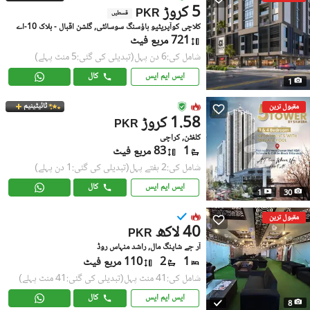
5 کروڑ
PKR
قسطیں
کلاچی کوآپریٹیو ہاؤسنگ سوسائٹی, گلشن اقبال - بلاک 10-اے
721 مربع فیٹ
شامل کی:6 دن پہل
(تبدیلی کی گئی:5 منٹ پہلے)
ایس ایم ایس
کال
1
ٹائیٹینیم
مقبول ترین
1.58 کروڑ
PKR
کلفٹن, کراچی
1
83 مربع فیٹ
شامل کی:2 ہفتے پہل
(تبدیلی کی گئی:1 دن پہلے)
ایس ایم ایس
کال
1
30
مقبول ترین
40 لاکھ
PKR
آر جے شاپنگ مال, راشد منہاس روڈ
1
2
110 مربع فیٹ
شامل کی:41 منٹ پہل
(تبدیلی کی گئی:41 منٹ پہلے)
ایس ایم ایس
کال
8