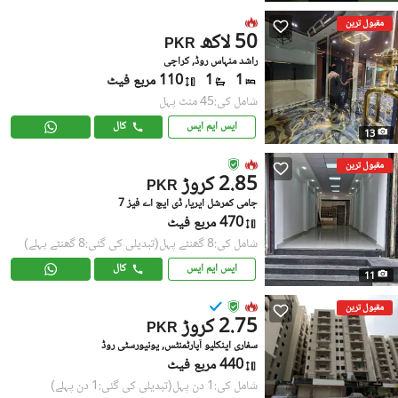
مقبول ترین
50 لاکھ
PKR
راشد منہاس روڈ, کراچی
1
1
110 مربع فیٹ
شامل کی:45 منٹ پہل
ایس ایم ایس
کال
13
مقبول ترین
2.85 کروڑ
PKR
جامی کمرشل ایریا, ڈی ایچ اے فیز 7
470 مربع فیٹ
شامل کی:8 گھنٹے پہل
(تبدیلی کی گئی:8 گھنٹے پہلے)
ایس ایم ایس
کال
11
مقبول ترین
2.75 کروڑ
PKR
سفاری اینکلیو آپارٹمنٹس, یونیورسٹی روڈ
440 مربع فیٹ
شامل کی:1 دن پہل
(تبدیلی کی گئی:1 دن پہلے)