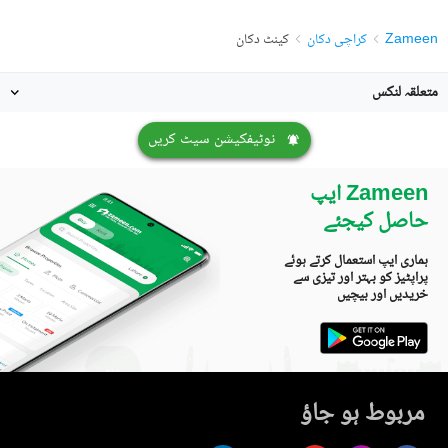
Zameen
کراچی دکان
کینٹ دکان
متعلقہ لنکس
نوٹیفکیشن سیٹ کریں
Zameen ایپ
حاصل کیجئے
ہماری ایپ استعمال کرتے ہوئے
پراپٹیز کو بہتر اور تیزی سے
خریدیں اور بیچیں
مربوط ہو جاؤ