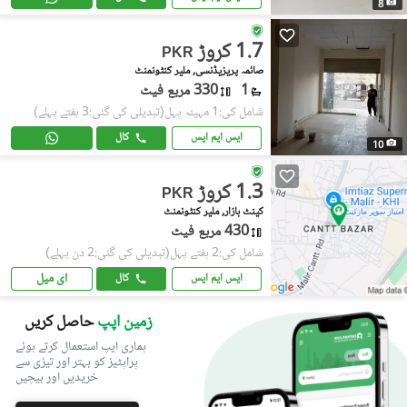
8
1.7 کروڑ
PKR
صائمہ پریزیڈنسی, ملیر کنٹونمنٹ
1
330 مربع فیٹ
شامل کی:1 مہینہ پہل
(تبدیلی کی گئی:3 ہفتے پہلے)
ایس ایم ایس
کال
10
1.3 کروڑ
PKR
کینٹ بازار, ملیر کنٹونمنٹ
430 مربع فیٹ
شامل کی:2 ہفتے پہل
(تبدیلی کی گئی:2 دن پہلے)
ای میل
ایس ایم ایس
کال
زمین اپپ
حاصل کریں
ہماری ایپ استعمال کرتے ہوئے
پراپٹیز کو بہتر اور تیزی سے
خریدیں اور بیچیں