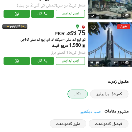
شامل کی:2 دن پہل
(تبدیلی کی گئی:2 دن پہلے)
ایس ایم ایس
کال
2
ٹائیٹینیم
مقبول
75 لاکھ
PKR
ڈی ایچ اے سٹی - سیکٹر 3, ڈی ایچ اے سٹی کراچی
1,980 مربع فیٹ
شامل کی:16 گھنٹے پہل
ایس ایم ایس
کال
13
مقبول زمرے
کمرشل پراپرٹیز
دکان
مشہور مقامات
سب دیکھیے
فیصل کنٹونمنٹ
ملیر کنٹونمنٹ