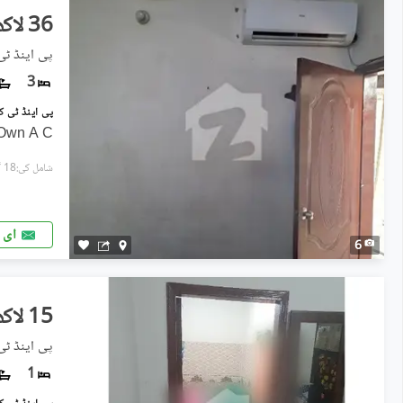
36 لاکھ
پی اینڈ ٹی
3
 Own A C
شامل کی:18 گھنٹے پہل
ای 
6
15 لاکھ
پی اینڈ ٹی
1