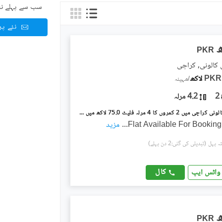
سب سے پہلے نئ
نئے پ
PKR
 کالونی, کراچی
PKR
/
مہینہ
2
4.2 مرلہ
پی اینڈ ٹی کالونی کراچی میں 2 کمروں کا 4 مرلہ فلیٹ 75.0 لاکھ میں برائے فروخت۔
Flat Available For Bookin
...
مزید
(تبدیلی کی گئی:2 دن پہلے)
کال
واٹس ایپ
PKR