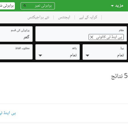
مز ید
پراپرٹی ش
کرایہ کے لیے
ایجنٹس
نئے پراجیکٹس
مقام
پراپرٹی کی قسم
گھر
پی اینڈ ٹی کالونی
بیڈ
باتھ
مطلوبہ الفاظ
تمام
تمام
پی اینڈ ٹی