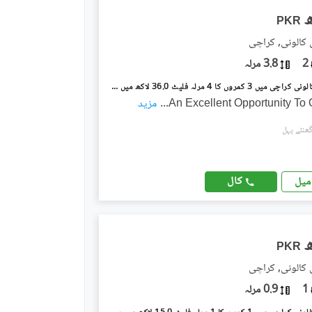
PKR
 کالونی, کراچی
2
3.8 مرلہ
پی اینڈ ٹی کالونی کراچی میں 3 کمروں کا 4 مرلہ فلیٹ 36.0 لاکھ میں برائے فروخت۔
An Excellent Opportunity To
...
مزید
کال
میل
PKR
 کالونی, کراچی
1
0.9 مرلہ