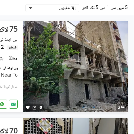
5 میں سے 1 سے 5 تک گھر
مقبول
75 لاکھ
پی اینڈ ٹی
2 لاکھ
قسطیں
2
g Near To
شامل کی:1 ہفتہ پہل
2
70 لاکھ