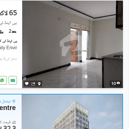
65 لاکھ
پی اینڈ ٹی
2
ly Envir
شامل کی:3 ہفتے پہل
10
نیشنل ہ
entre
قیمت کا 