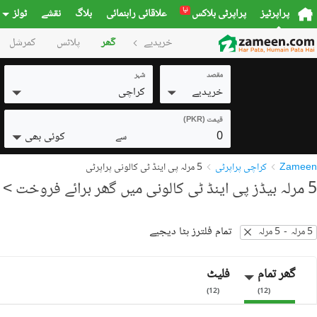
نیا
پراپرٹیز
پراپرٹی بلاکس
علاقائی راہنمائی
بلاگ
نقشے
ٹولز
خریدیے
گھر
پلاٹس
کمرشل
مقصد
شہر
خریدیے
کراچی
قیمت (PKR)
0
کوئی بھی
سے
Zameen
کراچی پراپرٹی
5 مرلہ پی اینڈ ٹی کالونی پراپرٹی
5 مرلہ بیڈز پی اینڈ ٹی کالونی میں گھر برائے فروخت
> 5 نتائج
تمام فلترز ہٹا دیجیے
5 مرلہ
-
5 مرلہ
گھر تمام
فلیٹ
)
12
(
)
12
(