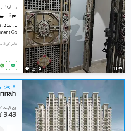
پی اینڈ ٹی
3
nment Go
شامل کی:3 ہفتے پہل
11
جناح ای
Jinnah
قیمت کا 
3.43 کروڑ
فلیٹ