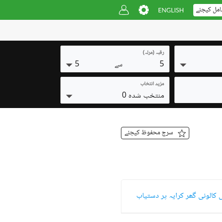
امل کیجئے
رقبہ (مرلہ)
5
5
سے
مزید انتخاب
منتخب شدہ 0
سرچ محفوظ کیجئے
 کالونی گھر کرایہ پر دستیاب