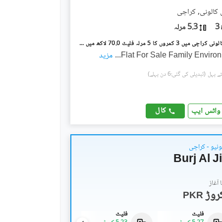
 کالونی, کراچی
3
5.3 مرلہ
پی اینڈ ٹی کالونی کراچی میں 3 کمروں کا 5 مرلہ فلیٹ 70.0 لاکھ میں برائے فروخت۔
Flat For Sale Family Enviro
...
مزید
(تبدیلی کی گئی:6 دن پہلے)
کال
واٹس ایپ
ونیو - کراچی
Burj Al 
آغاز
PKR
فلیٹ
فلیٹ
فلیٹ