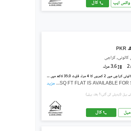
کال
واٹس ایپ
PKR
 کالونی, کراچی
2
3.6 مرلہ
پی اینڈ ٹی کالونی کراچی میں 2 کمروں کا 4 مرلہ فلیٹ 35.0 لاکھ میں برائے فروخت۔
...
مزید
(تبدیلی کی گئی:1 ہفتہ پہلے)
کال
میل