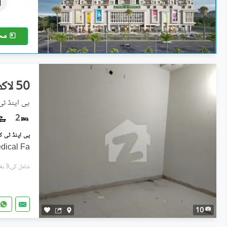
3.43 کروڑ
7.8 مرلہ
مح
50 لاکھ
پی اینڈ ٹی
2
dical Fa
شامل کی:3 ہفتے پہل
10