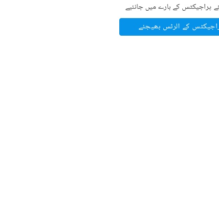
ے پراجیکٹس کے بارے میں جانئیے
راجیکٹس کے الرٹس بھیجئے