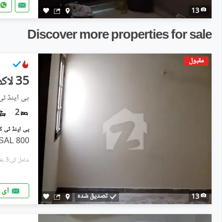
13
Discover more properties for sale
مقبول
35 لاکھ
پی اینڈ ٹی
2
800 SQ FT FLAT IS AVAILABLE FOR SAL
شامل کی:3 ہفتے پہل
ای 
تصدیق شدہ
13