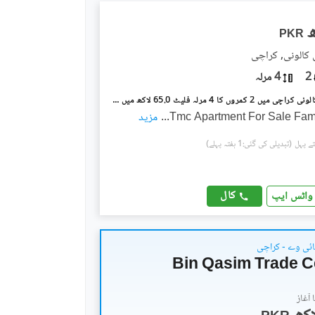
PKR
 کالونی, کراچی
2
4 مرلہ
پی اینڈ ٹی کالونی کراچی میں 2 کمروں کا 4 مرلہ فلیٹ 65.0 لاکھ میں برائے فروخت۔
Tmc Apartment For Sale Fami
...
مزید
(تبدیلی کی گئی:1 ہفتہ پہلے)
کال
واٹس ایپ
ائی وے - کراچی
Bin Qasim Trade C
آغاز