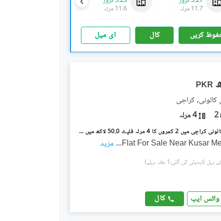
5.27 کروڑ
5.23 کروڑ
3.43 کروڑ
11.7 مرلہ
11.6 مرلہ
7.8 مرلہ
فوظ کریں
کال
ای میل
PKR
 کالونی, کراچی
2
4 مرلہ
پی اینڈ ٹی کالونی کراچی میں 2 کمروں کا 4 مرلہ فلیٹ 50.0 لاکھ میں برائے فروخت۔
Flat For Sale Near Kusar Me
...
مزید
(تبدیلی کی گئی:1 ہفتہ پہلے)
کال
واٹس ایپ