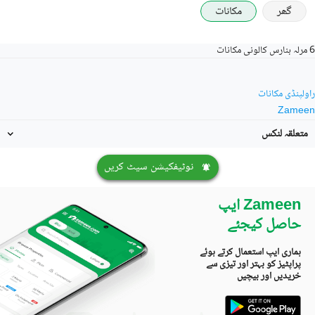
گھر
مکانات
6 مرلہ بنارس کالونی مکانات
راولپنڈی مکانات
Zameen
متعلقہ لنکس
نوٹیفکیشن سیٹ کریں
Zameen ایپ
حاصل کیجئے
ہماری ایپ استعمال کرتے ہوئے
پراپٹیز کو بہتر اور تیزی سے
خریدیں اور بیچیں