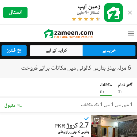
زمین اپپ
انسٹال
انسٹالز +4 ملین
خریدیے
کرایہ کے لیے
فلٹرز
6 مرلہ بیڈز بنارس کالونی میں مکانات برائے فروخت
گھر تمام
مکانات
)
1
(
)
1
(
1 میں سے 1 سے 1 تک مکانات
مقبول
2.7 کروڑ
PKR
بنارس کالونی, راولپنڈی