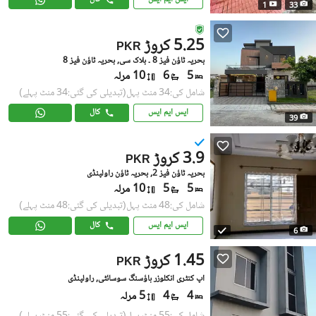
1
33
5.25 کروڑ
PKR
بحریہ ٹاؤن فیز 8 ۔ بلاک سی, بحریہ ٹاؤن فیز 8
5
6
10 مرلہ
شامل کی:34 منٹ پہل
(تبدیلی کی گئی:34 منٹ پہلے)
ایس ایم ایس
کال
39
3.9 کروڑ
PKR
بحریہ ٹاؤن فیز 2, بحریہ ٹاؤن راولپنڈی
5
5
10 مرلہ
شامل کی:48 منٹ پہل
(تبدیلی کی گئی:48 منٹ پہلے)
ایس ایم ایس
کال
6
1.45 کروڑ
PKR
اپ کنٹری انکلوزر ہاؤسنگ سوسائٹی, راولپنڈی
4
4
5 مرلہ