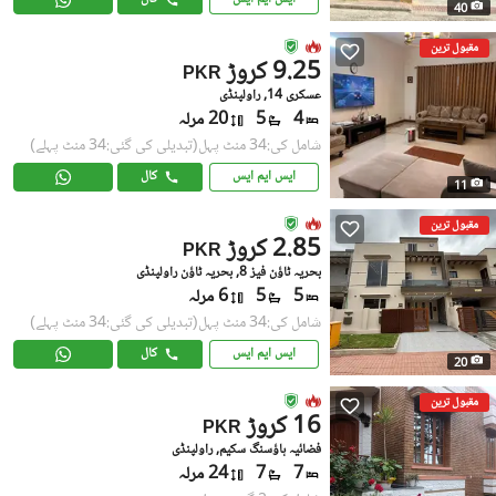
40
مقبول ترین
9.25 کروڑ
PKR
عسکری 14, راولپنڈی
4
5
20 مرلہ
شامل کی:34 منٹ پہل
(تبدیلی کی گئی:34 منٹ پہلے)
ایس ایم ایس
کال
11
مقبول ترین
2.85 کروڑ
PKR
بحریہ ٹاؤن فیز 8, بحریہ ٹاؤن راولپنڈی
5
5
6 مرلہ
شامل کی:34 منٹ پہل
(تبدیلی کی گئی:34 منٹ پہلے)
ایس ایم ایس
کال
20
مقبول ترین
16 کروڑ
PKR
فضائیہ ہاؤسنگ سکیم, راولپنڈی
7
7
24 مرلہ