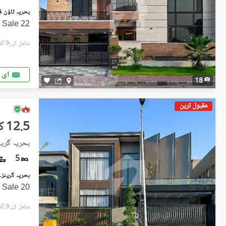
22 Marla Brand New House For Sale
شامل کی:9 گھنٹے پہل
ای 
18
مقبول ترین
12.5 کروڑ
5
20 Marla Brand New House For Sale
شامل کی:9 گھنٹے پہل