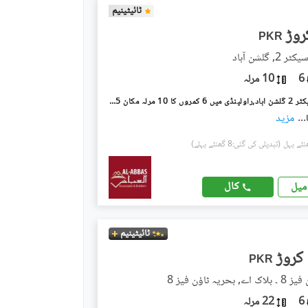
ٹائیٹینیم
PKR
 گلشن آباد
6
10 مرلہ
گلشن آباد سیکٹر 2 گلشن آباد,راولپنڈی میں 6 کمروں کا 10 مرلہ مکان 3.45 کروڑ میں برائے فروخت۔
...
مزید
(تبدیلی کی گئی:8 گھنٹے پہلے)
کال
میل
ٹائیٹینیم
PKR
حریہ ٹاؤن فیز 8
6
22 مرلہ