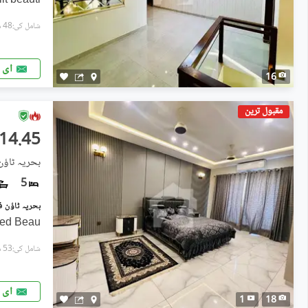
lt beauti
شامل کی:48 منٹ پہل
ای 
16
مقبول ترین
14.45 کروڑ
بحریہ ٹاؤن فیز 2, بحریہ ٹ
5
shed Beau
شامل کی:53 منٹ پہل
ای 
1
18