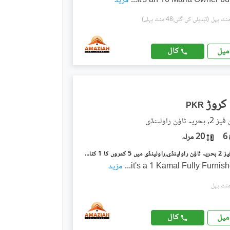
It's an 10 Marla Owner bui
...
مزید
(تبدیلی کی گئی:48 منٹ پہلے)
کال
میل
PKR
اؤن راولپنڈی
6
20 مرلہ
بحریہ ٹاؤن فیز 2 بحریہ ٹاؤن راولپنڈی,راولپنڈی میں 5 کمروں کا 1 کنال مکان 14.45 کروڑ میں برائے فروخت۔
it's a 1 Kamal Fully Furni
...
مزید
کال
میل