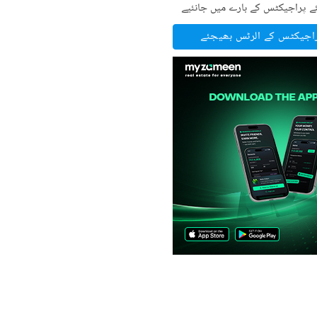
ے پراجیکٹس کے بارے میں جانئیے
راجیکٹس کے الرٹس بھیجئے