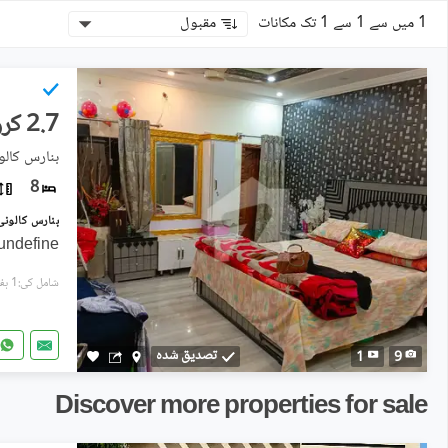
1 میں سے 1 سے 1 تک مکانات
مقبول
2.7 کروڑ
بنارس کالو
8
undefine
شامل کی:1 ہفتہ پہل
تصدیق شدہ
1
9
Discover more properties for sale