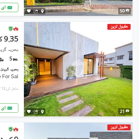
ای 
50
مقبول ترین
9.35 کروڑ
بحریہ گرینز
5
 For Sal
شامل کی:12 گھنٹے پہل
ای 
21
مقبول ترین