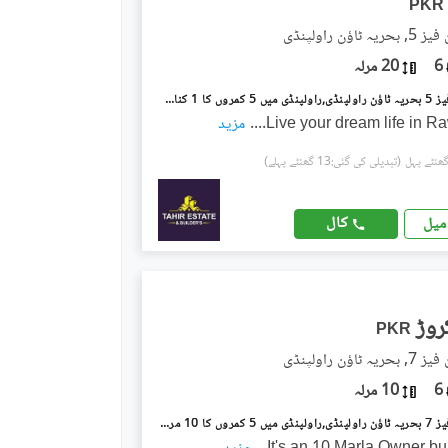
PKR
اؤن راولپنڈی
6
20 مرلہ
بحریہ ٹاؤن فیز 5 بحریہ ٹاؤن راولپنڈی,راولپنڈی میں 5 کمروں کا 1 کنال مکان 9.0 کروڑ میں برائے فروخت۔
Live your dream life in Ra
...
مزید
(تبدیلی کی گئی:13 گھنٹے پہلے)
کال
میل
PKR
اؤن راولپنڈی
6
10 مرلہ
بحریہ ٹاؤن فیز 7 بحریہ ٹاؤن راولپنڈی,راولپنڈی میں 5 کمروں کا 10 مرلہ مکان 5.25 کروڑ میں برائے فروخت۔