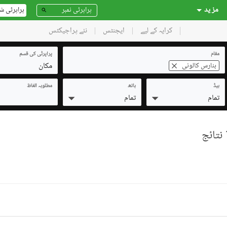
مز ید
پراپرٹی ش
کرایہ کے لیے
ایجنٹس
نئے پراجیکٹس
مقام
پراپرٹی کی قسم
مکان
بنارس کالونی
بیڈ
باتھ
مطلوبہ الفاظ
تمام
تمام