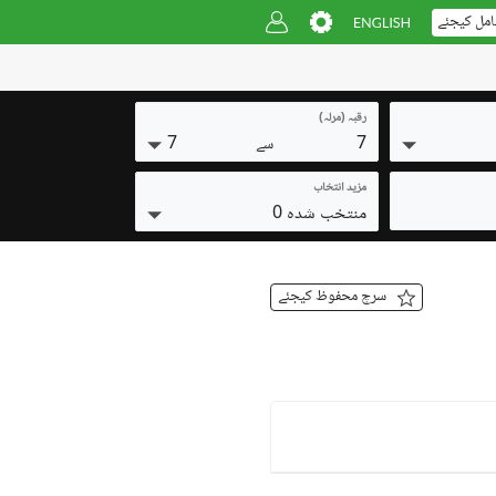
امل کیجئے
رقبہ (مرلہ)
7
7
سے
مزید انتخاب
منتخب شدہ 0
سرچ محفوظ کیجئے