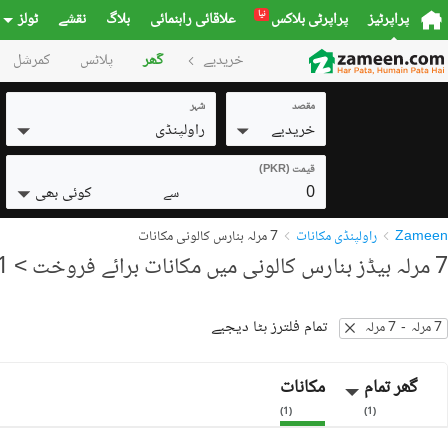
نیا
پراپرٹیز
پراپرٹی بلاکس
علاقائی راہنمائی
بلاگ
نقشے
ٹولز
خریدیے
گھر
پلاٹس
کمرشل
مقصد
شہر
خریدیے
راولپنڈی
قیمت (PKR)
0
کوئی بھی
سے
Zameen
راولپنڈی مکانات
7 مرلہ بنارس کالونی مکانات
7 مرلہ بیڈز بنارس کالونی میں مکانات برائے فروخت
> 1 نتائج
تمام فلترز ہٹا دیجیے
7 مرلہ
-
7 مرلہ
گھر تمام
مکانات
)
1
(
)
1
(