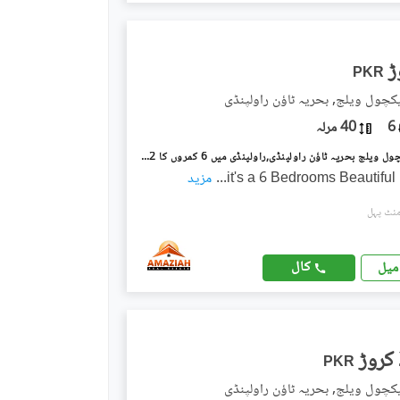
PKR
یکچول ویلج, بحریہ ٹاؤن راولپنڈی
6
40 مرلہ
بحریہ انٹلیکچول ویلج بحریہ ٹاؤن راولپنڈی,راولپنڈی میں 6 کمروں کا 2 کنال مکان 39.0 کروڑ میں برائے فروخت۔
it's a 6 Bedrooms Beautifu
...
مزید
کال
میل
PKR
یکچول ویلج, بحریہ ٹاؤن راولپنڈی