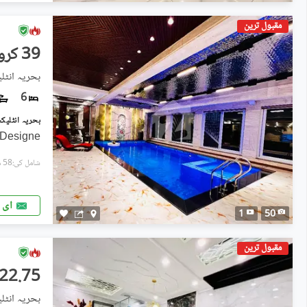
مقبول ترین
39 کروڑ
بحریہ انٹل
6
l Designe
شامل کی:58 منٹ پہل
ای 
1
50
مقبول ترین
22.75 کروڑ
بحریہ انٹل