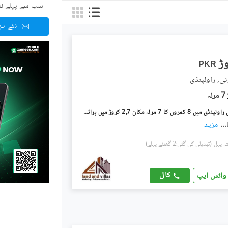
سب سے پہلے نئ
نئے پ
PKR
نی, راولپنڈی
7 مرلہ
بنارس کالونی راولپنڈی میں 8 کمروں کا 7 مرلہ مکان 2.7 کروڑ میں برائے فروخت۔
...
مزید
(تبدیلی کی گئی:2 گھنٹے پہلے)
کال
واٹس ایپ