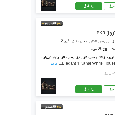
کال
میل
ٹائیٹینیم
PKR
۔ اوورسیز انکلیو, بحریہ ٹاؤن فیز 8
6
20 مرلہ
بحریہ گرینز۔ اوورسیز انکلیو بحریہ ٹاؤن فیز 8,بحریہ ٹاؤن راولپنڈی,راولپنڈی میں 5 کمروں کا 1 کنال مکان 9.35 کروڑ میں برائے فروخت۔
Elegant 1 Kanal White House
...
مزید
کال
میل
ٹائیٹینیم