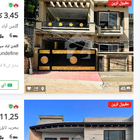
مقبول ترین
3.45 کروڑ
گلشن آباد سیکٹر 2,
6
undefine
شامل کی:8 گھنٹے پہل
ای 
45
مقبول ترین
11.25 کروڑ
بحریہ ٹاؤن فیز 8 ۔ بلاک اے, ب
6