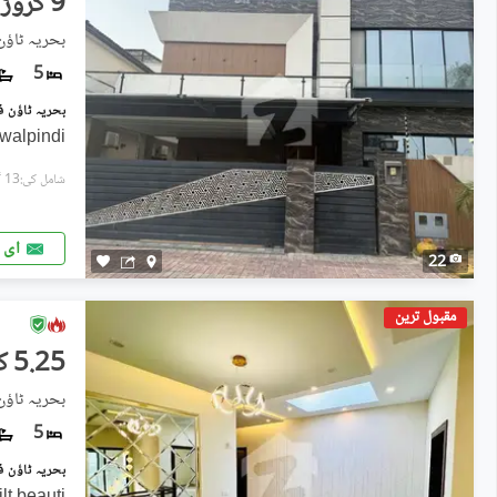
9 کروڑ
بحریہ ٹاؤن فیز 5, بحریہ ٹ
5
walpindi.
شامل کی:13 گھنٹے پہل
ای 
22
مقبول ترین
5.25 کروڑ
بحریہ ٹاؤن فیز 7, بحریہ ٹ
5