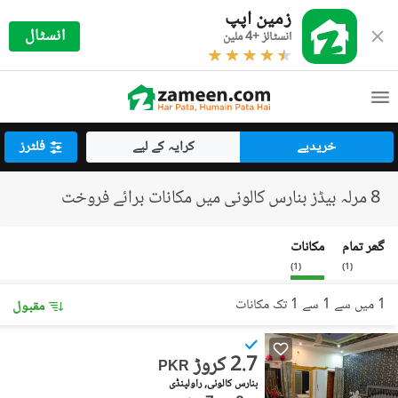
زمین اپپ
انسٹال
انسٹالز +4 ملین
خریدیے
کرایہ کے لیے
فلٹرز
8 مرلہ بیڈز بنارس کالونی میں مکانات برائے فروخت
گھر تمام
مکانات
)
1
(
)
1
(
1 میں سے 1 سے 1 تک مکانات
مقبول
2.7 کروڑ
PKR
بنارس کالونی, راولپنڈی