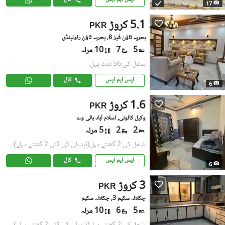
17
5.1 کروڑ
PKR
بحریہ ٹاؤن فیز 8, بحریہ ٹاؤن راولپنڈی
5
7
10 مرلہ
شامل کی:56 منٹ پہل
ایس ایم ایس
کال
6
1.6 کروڑ
PKR
وکیل کالونی, اسلام آباد ہائی وے
2
2
5 مرلہ
شامل کی:2 گھنٹے پہل
(تبدیلی کی گئی:2 گھنٹے پہلے)
ایس ایم ایس
کال
6
3 کروڑ
PKR
چکلالہ سکیم 3, چکلالہ سکیم
5
6
10 مرلہ