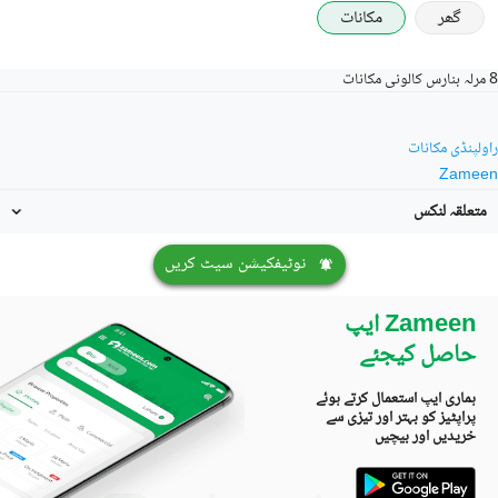
گھر
مکانات
8 مرلہ بنارس کالونی مکانات
راولپنڈی مکانات
Zameen
متعلقہ لنکس
نوٹیفکیشن سیٹ کریں
Zameen ایپ
حاصل کیجئے
ہماری ایپ استعمال کرتے ہوئے
پراپٹیز کو بہتر اور تیزی سے
خریدیں اور بیچیں