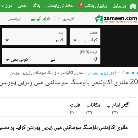
نیا
پراپرٹیز
پراپرٹی بلاکس
علاقائی راہنمائی
بلاگ
نقشے
ٹولز
خریدیے
گھر
کرایہ کے لیے
پلاٹس
ایجنٹس
کمرشل
مقصد
شہر
کرایہ پر
لاہور
قیمت (PKR)
0
کوئی بھی
سے
Zameen
لاہور زیریں پورشن
ملٹری اکاؤنٹس ہاؤسنگ سوسائٹی زیریں پورشن
20 ملٹری اکاؤنٹس ہاؤسنگ سوسائٹی میں زیریں پورشن کرایہ پر دستیاب
گھر تمام
مکانات
فلیٹ
)
7
(
)
22
(
)
72
(
ملٹری اکاؤنٹس ہاؤسنگ سوسائٹی میں زیریں پورشن کرایہ پر دستی