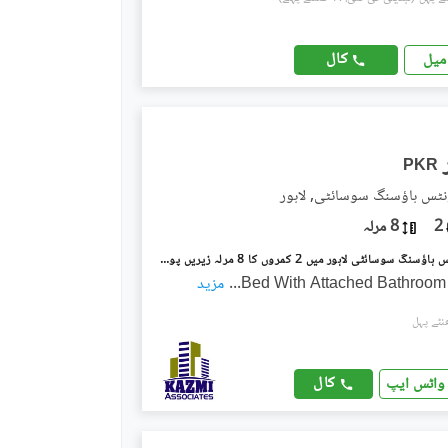
کال
میل
PKR
نٹس ہاؤسنگ سوسائٹی, لاہور
2
8 مرلہ
ملٹری اکاؤنٹس ہاؤسنگ سوسائٹی لاہور میں 2 کمروں کا 8 مرلہ زیریں پورشن 60.0 ہزار میں کرایہ پر دستیاب ہے۔
...
مزید
کال
واٹس ایپ