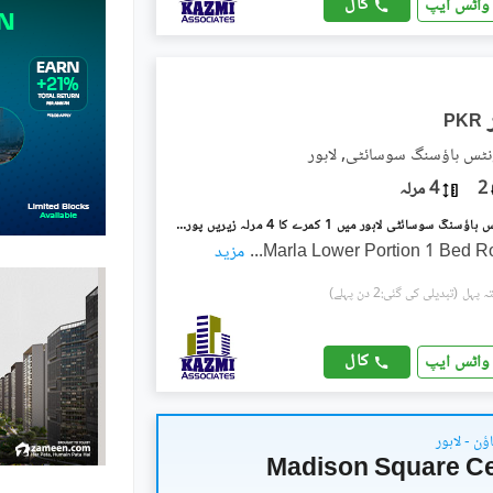
کال
واٹس ایپ
PKR
نٹس ہاؤسنگ سوسائٹی, لاہور
2
4 مرلہ
ملٹری اکاؤنٹس ہاؤسنگ سوسائٹی لاہور میں 1 کمرے کا 4 مرلہ زیریں پورشن 35.0 ہزار میں کرایہ پر دستیاب ہے۔
...
مزید
(تبدیلی کی گئی:2 دن پہلے)
کال
واٹس ایپ
ؤن - لاہور
Madison Square Ce