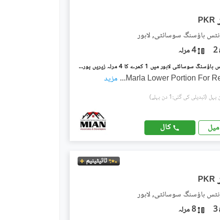
PKR
نٹس ہاؤسنگ سوسائٹی, لاہور
2
4 مرلہ
ملٹری اکاؤنٹس ہاؤسنگ سوسائٹی لاہور میں 1 کمرے کا 4 مرلہ زیریں پورشن 40.0 ہزار میں کرایہ پر دستیاب ہے۔
...
مزید
(تبدیلی کی گئی:1 دن پہلے)
کال
میل
ٹائیٹینیم
PKR
نٹس ہاؤسنگ سوسائٹی, لاہور
3
8 مرلہ