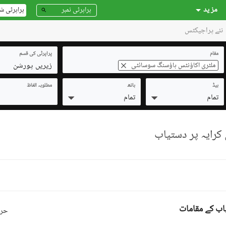
مز ید
پراپرٹی ش
نئے پراجیکٹس
مقام
پراپرٹی کی قسم
زیریں پورشن
ملٹری اکاؤنٹس ہاؤسنگ سوسائٹی
بیڈ
باتھ
مطلوبہ الفاظ
تمام
تمام
اب کے مقامات
حرو