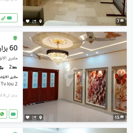
ای 
7
60 ہزار
ملٹری اکاؤ
2
2 Bed With Attached Bathroom Tv lou
شامل کی:8 گھنٹے پہل
15