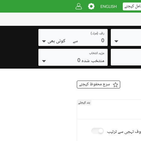
امل کیجئے
رقبہ (مرلہ)
0
کوئی بھی
سے
مزید انتخاب
منتخب شدہ 0
سرچ محفوظ کیجئے
بند کیجئے
ف تہجی سے ترتیب