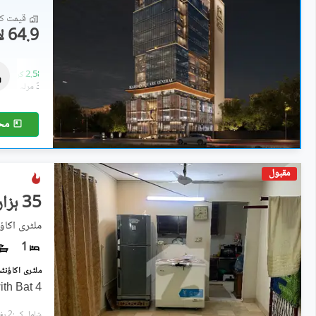
قیمت کا 
64.9 لاکھ
دفاتر
1.26 کروڑ
-
2.58 کروڑ
1.5 مرلہ
-
3.1 مرلہ
مح
مقبول
35 ہزار
ملٹری اکاؤ
1
4 Marla Lower Portion 1bed with Bat
شامل کی:2 ہفتے پہل