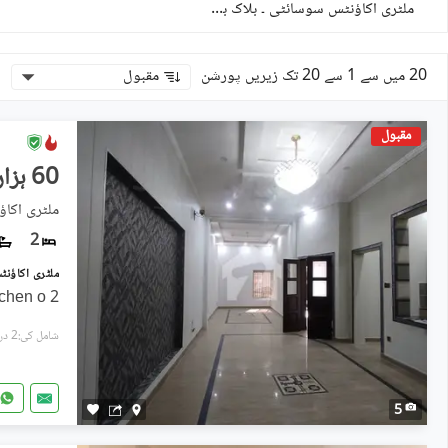
ملٹری اکاؤنٹس سوسائٹی ۔ بلاک بی
)
2
(
20 میں سے 1 سے 20 تک زیریں پورشن
مقبول
مقبول
60 ہزار
ملٹری اکاؤ
2
2 bed attached bath tv or kitchen o
شامل کی:2 دن پہل
5