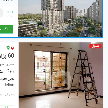
پینٹ ہاؤس
15.02 کروڑ
-
20.63 کروڑ
11.6 مرلہ
-
12.5 مرلہ
مح
مقبول
60 ہزار
ملٹری اکاؤ
2
undefine
شامل کی:3 دن پہل