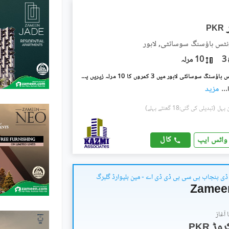
PKR
نٹس ہاؤسنگ سوسائٹی, لاہور
3
10 مرلہ
ملٹری اکاؤنٹس ہاؤسنگ سوسائٹی لاہور میں 3 کمروں کا 10 مرلہ زیریں پورشن 65.0 ہزار میں کرایہ پر دستیاب ہے۔
...
مزید
(تبدیلی کی گئی:18 گھنٹے پہلے)
کال
واٹس ایپ
ی پنجاب پی سی بی ڈی ڈی اے - مین بلیوارڈ گلبرگ
Zamee
آغاز
PKR