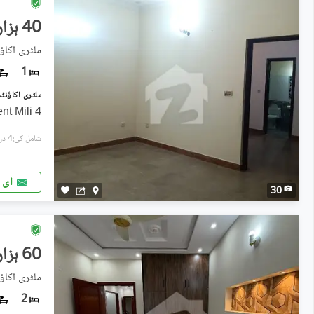
40 ہزار
ملٹری اکاؤ
1
4 Marla Lower Portion For Rent Mili
شامل کی:4 دن پہل
ای 
30
60 ہزار
ملٹری اکاؤ
2