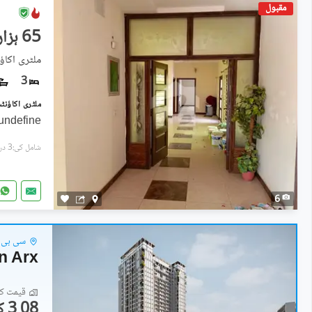
مقبول
65 ہزار
ملٹری اکاؤ
3
undefine
شامل کی:3 دن پہل
6
سی بی ڈ
n Arx
قیمت کا 
3.08 کروڑ