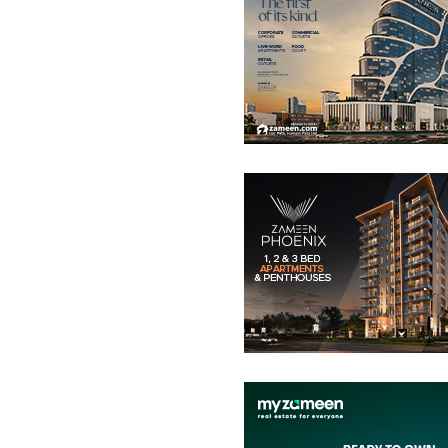
پینٹ ہاؤس
21.29 کروڑ
-
32.1 کروڑ
14.4 مرلہ
-
19.4 مرلہ