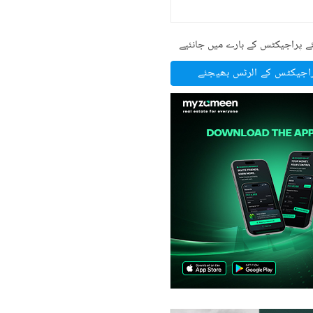
ے پراجیکٹس کے بارے میں جانئیے
راجیکٹس کے الرٹس بھیجئے