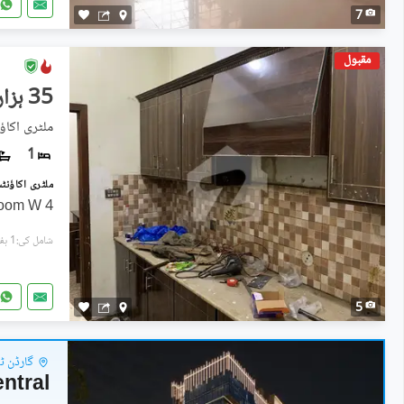
7
مقبول
35 ہزار
ملٹری اکاؤ
1
4 Marla Lower Portion 1 Bed Room W
شامل کی:1 ہفتہ پہل
5
گارڈن ٹا
ntral