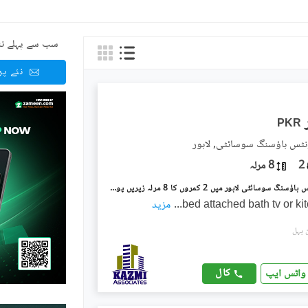
سب سے پہلے نئ
نئے پ
PKR
نٹس ہاؤسنگ سوسائٹی, لاہور
2
8 مرلہ
ملٹری اکاؤنٹس ہاؤسنگ سوسائٹی لاہور میں 2 کمروں کا 8 مرلہ زیریں پورشن 60.0 ہزار میں کرایہ پر دستیاب ہے۔
...
مزید
کال
واٹس ایپ