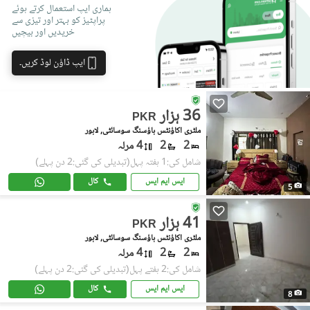
ہماری ایپ استعمال کرتے ہوئے
پراپٹیز کو بہتر اور تیزی سے
خریدیں اور بیچیں
ایپ ڈاؤن لوڈ کریں۔
36 ہزار
PKR
ملٹری اکاؤنٹس ہاؤسنگ سوسائٹی, لاہور
2
2
4 مرلہ
شامل کی:1 ہفتہ پہل
(تبدیلی کی گئی:2 دن پہلے)
ایس ایم ایس
کال
5
41 ہزار
PKR
ملٹری اکاؤنٹس ہاؤسنگ سوسائٹی, لاہور
2
2
4 مرلہ
شامل کی:2 ہفتے پہل
(تبدیلی کی گئی:2 دن پہلے)
ایس ایم ایس
کال
8