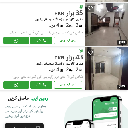
35 ہزار
PKR
ملٹری اکاؤنٹس ہاؤسنگ سوسائٹی, لاہور
2
2
4 مرلہ
شامل کی:2 مہینے پہل
(تبدیلی کی گئی:1 مہینہ پہلے)
ایس ایم ایس
کال
8
43 ہزار
PKR
ملٹری اکاؤنٹس ہاؤسنگ سوسائٹی, لاہور
2
2
4 مرلہ
شامل کی:4 ہفتے پہل
(تبدیلی کی گئی:2 ہفتے پہلے)
ایس ایم ایس
کال
7
زمین اپپ
حاصل کریں
ہماری ایپ استعمال کرتے ہوئے
پراپٹیز کو بہتر اور تیزی سے
خریدیں اور بیچیں