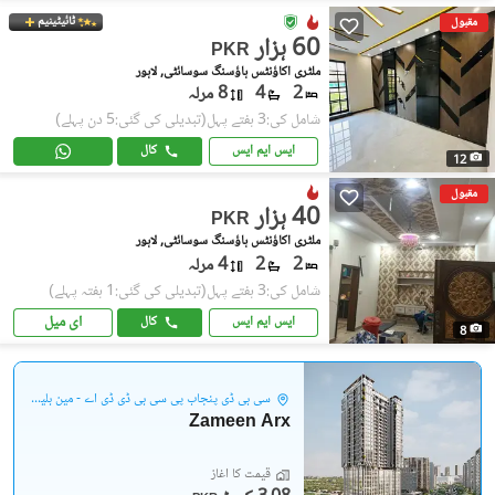
ٹائیٹینیم
مقبول
60 ہزار
PKR
ملٹری اکاؤنٹس ہاؤسنگ سوسائٹی, لاہور
2
4
8 مرلہ
شامل کی:3 ہفتے پہل
(تبدیلی کی گئی:5 دن پہلے)
ایس ایم ایس
کال
12
مقبول
40 ہزار
PKR
ملٹری اکاؤنٹس ہاؤسنگ سوسائٹی, لاہور
2
2
4 مرلہ
شامل کی:3 ہفتے پہل
(تبدیلی کی گئی:1 ہفتہ پہلے)
ای میل
ایس ایم ایس
کال
8
سی بی ڈی پنجاب پی سی بی ڈی ڈی اے - مین بلیوارڈ گلبرگ
Zameen Arx
قیمت کا آغاز