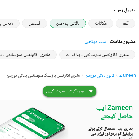
مقبول زمرے
گھر
مکانات
بالائی پورشن
فلیٹس
زیریں 
مشہور مقامات
سب دیکھیے
ملٹری اکاؤنٹس سوسائٹی ۔ بلاک اے
ملٹری اکاؤنٹس سوسائٹی ۔ ب
Zameen
لاہور بالائی پورشن
ملٹری اکاؤنٹس ہاؤسنگ سوسائٹی بالائی پورشن
نوٹیفکیشن سیٹ کریں
Zameen ایپ
حاصل کیجئے
ہماری ایپ استعمال کرتے ہوئے
پراپٹیز کو بہتر اور تیزی سے