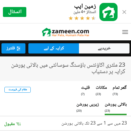
زمین اپپ
انسٹال
انسٹالز +4 ملین
خریدیے
کرایہ کے لیے
فلٹرز
23 ملٹری اکاؤنٹس ہاؤسنگ سوسائٹی میں بالائی پورشن
کرایہ پر دستیاب
گھر تمام
مکانات
فلیٹ
مقام کی فہرست
)
7
(
)
23
(
)
73
(
بالائی پورشن
زیریں پورشن
)
20
(
)
23
(
23 میں سے 1 سے 23 تک بالائی پورشن
مقبول