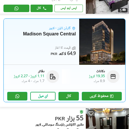
ایس ایم ایس
کال
5
گارڈن ٹاؤن - لاہور
Madison Square Central
قیمت کا آغاز
64.9 لاکھ
PKR
دکانات
دفاتر
19.35 کروڑ
1.11 کروڑ
-
2.27 کروڑ
8.9 مرلہ
1.7 مرلہ
-
4 مرلہ
محفوظ کریں
کال
ای میل
55 ہزار
PKR
ملٹری اکاؤنٹس ہاؤسنگ سوسائٹی, لاہور