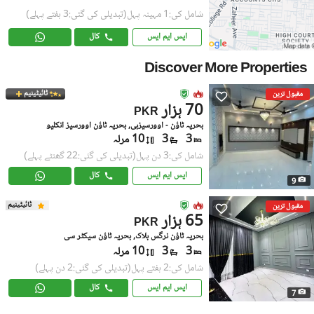
شامل کی:1 مہینہ پہل
(تبدیلی کی گئی:3 ہفتے پہلے)
ایس ایم ایس
کال
Discover More Properties
ٹائیٹینیم
مقبول ترین
70 ہزار
PKR
بحریہ ٹاؤن - اوورسیزبی, بحریہ ٹاؤن اوورسیز انکلیو
3
3
10 مرلہ
شامل کی:3 دن پہل
(تبدیلی کی گئی:22 گھنٹے پہلے)
ایس ایم ایس
کال
9
ٹائیٹینیم
مقبول ترین
65 ہزار
PKR
بحریہ ٹاؤن نرگس بلاک, بحریہ ٹاؤن سیکٹر سی
3
3
10 مرلہ
شامل کی:2 ہفتے پہل
(تبدیلی کی گئی:2 دن پہلے)
ایس ایم ایس
کال
7