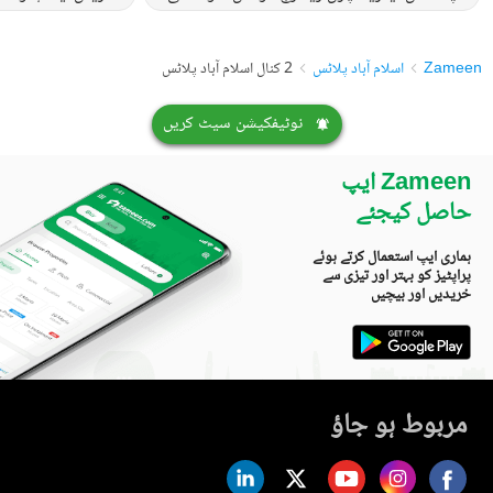
Zameen
اسلام آباد پلاٹس
2 کنال اسلام آباد پلاٹس
نوٹیفکیشن سیٹ کریں
Zameen ایپ
حاصل کیجئے
ہماری ایپ استعمال کرتے ہوئے
پراپٹیز کو بہتر اور تیزی سے
خریدیں اور بیچیں
مربوط ہو جاؤ