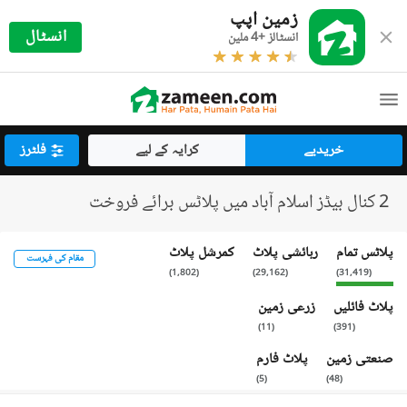
زمین اپپ
انسٹال
انسٹالز +4 ملین
خریدیے
کرایہ کے لیے
فلٹرز
2 کنال بیڈز اسلام آباد میں پلاٹس برائے فروخت
پلاٹس تمام
رہائشی پلاٹ
کمرشل پلاٹ
مقام کی فہرست
)
1,802
(
)
29,162
(
)
31,419
(
پلاٹ فائلیں
زرعی زمین
)
11
(
)
391
(
صنعتی زمین
پلاٹ فارم
)
5
(
)
48
(