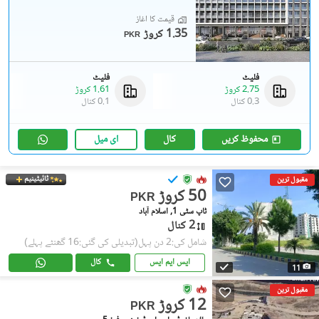
قیمت کا آغاز
1.35 کروڑ
PKR
فلیٹ
فلیٹ
2.75 کروڑ
1.61 کروڑ
0.3 کنال
0.1 کنال
محفوظ کریں
کال
ای میل
ٹائیٹینیم
مقبول ترین
50 کروڑ
PKR
ٹاپ سٹی 1, اسلام آباد
2 کنال
شامل کی:2 دن پہل
(تبدیلی کی گئی:16 گھنٹے پہلے)
ایس ایم ایس
کال
11
مقبول ترین
12 کروڑ
PKR