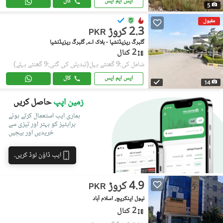
ایس ایم ایس
کال
5
مقبول
2.3 کروڑ
PKR
گلبرگ ریزیڈنشیا - بلاک اے, گلبرگ ریزیڈنشیا
2 کنال
شامل کی:9 گھنٹے پہل
(تبدیلی کی گئی:9 گھنٹے پہلے)
ایس ایم ایس
کال
14
زمین اپپ
حاصل کریں
ہماری ایپ استعمال کرتے ہوئے
پراپٹیز کو بہتر اور تیزی سے
خریدیں اور بیچیں
ایپ ڈاؤن لوڈ کریں۔
4.9 کروڑ
PKR
نیول اینکریج, اسلام آباد
2 کنال