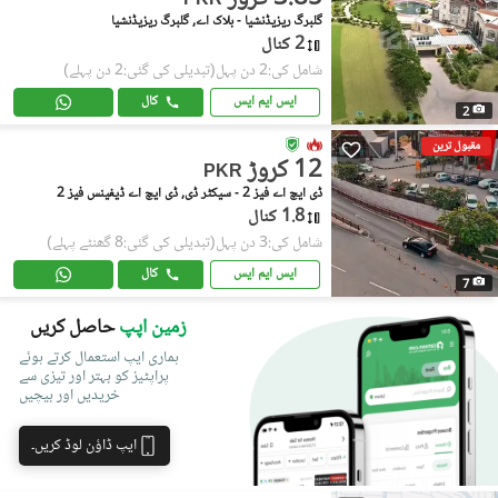
PKR
گلبرگ ریزیڈنشیا - بلاک اے, گلبرگ ریزیڈنشیا
2 کنال
شامل کی:2 دن پہل
(تبدیلی کی گئی:2 دن پہلے)
ایس ایم ایس
کال
2
مقبول ترین
12 کروڑ
PKR
ڈی ایچ اے فیز 2 - سیکٹر ڈی, ڈی ایچ اے ڈیفینس فیز 2
1.8 کنال
شامل کی:3 دن پہل
(تبدیلی کی گئی:8 گھنٹے پہلے)
ایس ایم ایس
کال
7
زمین اپپ
حاصل کریں
ہماری ایپ استعمال کرتے ہوئے
پراپٹیز کو بہتر اور تیزی سے
خریدیں اور بیچیں
ایپ ڈاؤن لوڈ کریں۔