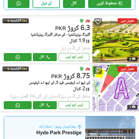
محفوظ کریں
کال
ای میل
ٹائیٹینیم
مقبول ترین
6.3 کروڑ
PKR
گلبرگ ریزیڈنشیا - ڈی مرکز, گلبرگ ریزیڈنشیا
1.9 کنال
شامل کی:2 دن پہل
ایس ایم ایس
کال
5
ٹائیٹینیم
مقبول ترین
8.75 کروڑ
PKR
ڈی ایچ اے ڈیفینس فیز 5, ڈی ایچ اے ڈیفینس
2 کنال
شامل کی:2 دن پہل
(تبدیلی کی گئی:14 گھنٹے پہلے)
ایس ایم ایس
کال
1
عمارکینیان ویوز - اسلام آباد
Hyde Park Prestige